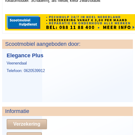
rollatorhouder. Schadevrij, als nieuw, kleur zwart/blauw.
Scootmobiel aangeboden door:
Elegance Plus
Veenendaal
Telefoon: 0620539912
Informatie
Verzekering