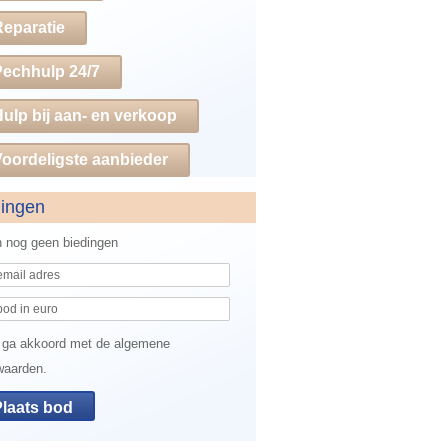
Reparatie
Pechhulp 24/7
ulp bij aan- en verkoop
oordeligste aanbieder
dingen
jn nog geen biedingen
 ga akkoord met de algemene
waarden.