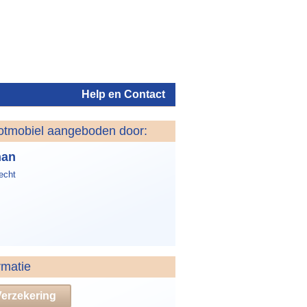
Help en Contact
otmobiel aangeboden door:
Inloggen
han
echt
rmatie
Verzekering