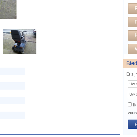
H
V
Bie
Er zi
Ik
voor