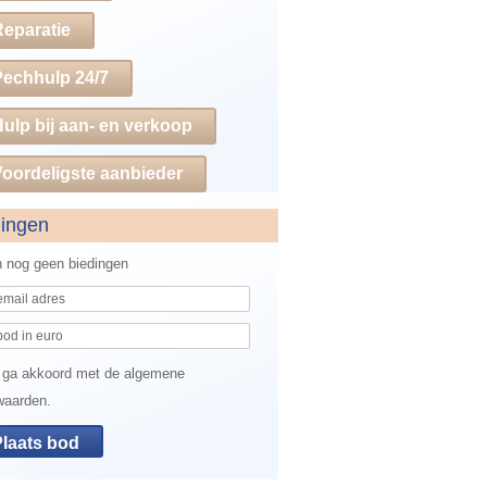
Reparatie
Pechhulp 24/7
ulp bij aan- en verkoop
oordeligste aanbieder
dingen
jn nog geen biedingen
 ga akkoord met de algemene
waarden.