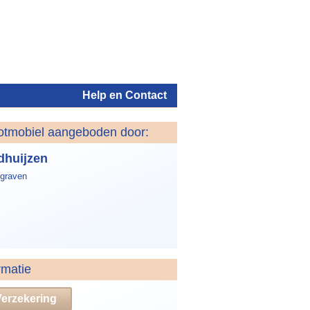
Help en Contact
otmobiel aangeboden door:
Inloggen
dhuijzen
graven
rmatie
Verzekering