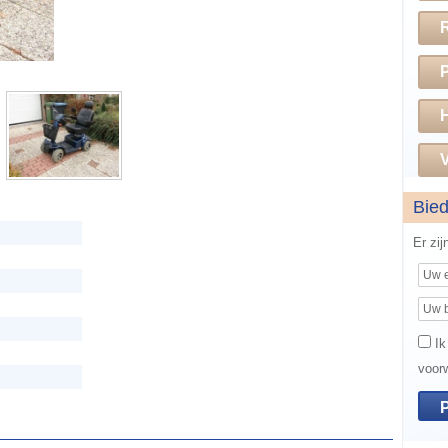
H
V
Bie
Er zi
Ik
voor