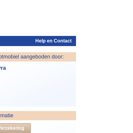
Help en Contact
otmobiel aangeboden door:
Inloggen
ra
rmatie
Verzekering