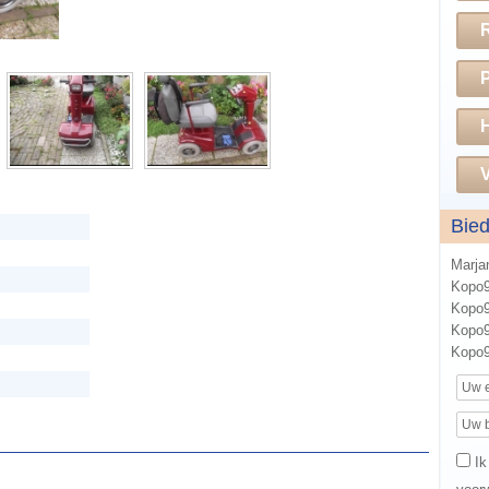
H
V
Bie
Marja
Kopo9
Kopo9
Kopo9
Kopo9
Ik