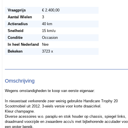
Vraagprijs
€ 2.400,00
Aantal Wielen
3
Actieradius
40 km
Snelheid
15 km/u
Conditie
Occasion
In heel Nederland
Nee
Bekeken
3723 x
Omschrijving
Wegens omstandigheden te koop van eerste eigenaar:
In nieuwstaat verkerende zeer weinig gebruikte Handicare Trophy 20
Scootmobiel uit 2012. 3-wiels versie voor korte draaicirkel.
Kleur champagne.
Diverse acessoires w.o. paraplu en stok houder op chassis, spiegel links,
draadmand voorzijde en zwaardere accu's met bijbehorende acculader voo
een groter bereik.