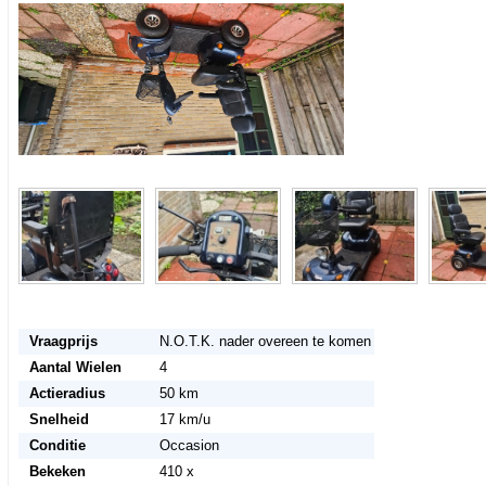
<< Terug naar het advertentie overzicht
Vraagprijs
N.O.T.K. nader overeen te komen
Aantal Wielen
4
Actieradius
50 km
Snelheid
17 km/u
Conditie
Occasion
Bekeken
410 x