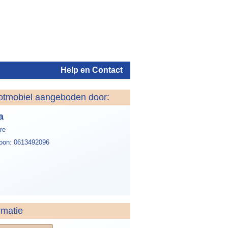
Help en Contact
otmobiel aangeboden door:
Inloggen
a
re
foon: 0613492096
rmatie