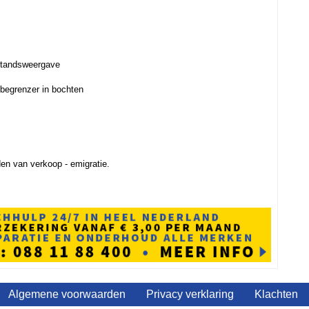
fstandsweergave
sbegrenzer in bochten
den van verkoop - emigratie.
Algemene voorwaarden
Privacy verklaring
Klachten