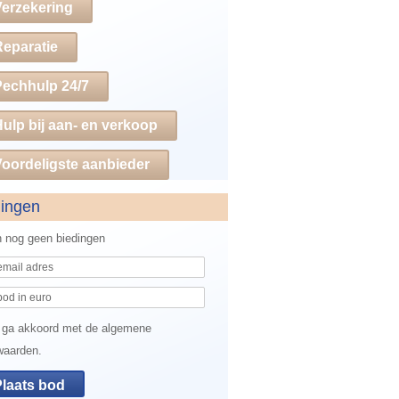
Verzekering
Reparatie
Pechhulp 24/7
ulp bij aan- en verkoop
oordeligste aanbieder
dingen
jn nog geen biedingen
 ga akkoord met de algemene
waarden.