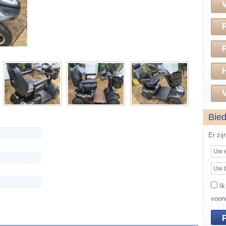
H
V
Bie
Er zi
Ik
voor