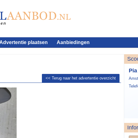
Advertentie plaatsen
Aanbiedingen
Sco
Pia
<< Terug naar het advertentie overzicht
Amst
Tele
Info