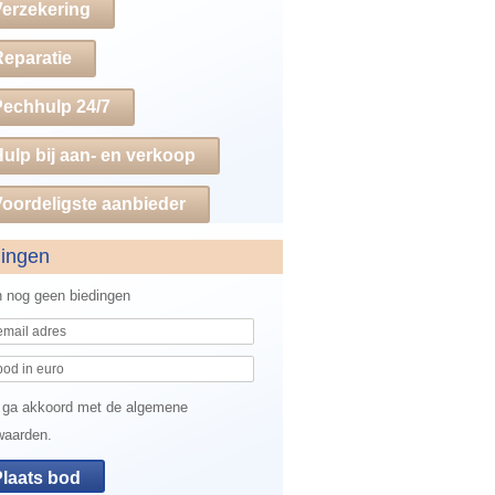
Verzekering
Reparatie
Pechhulp 24/7
ulp bij aan- en verkoop
oordeligste aanbieder
dingen
jn nog geen biedingen
 ga akkoord met de algemene
waarden.