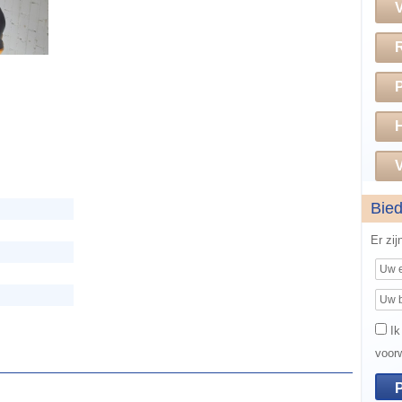
H
V
Bie
Er zi
Ik
voor