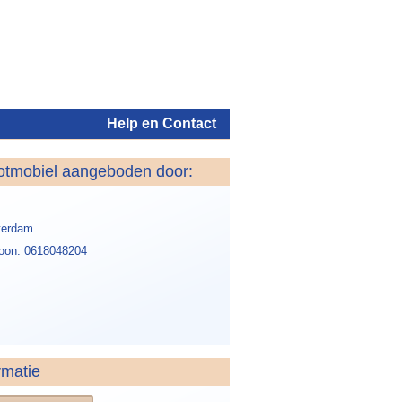
Help en Contact
otmobiel aangeboden door:
Inloggen
erdam
foon: 0618048204
rmatie