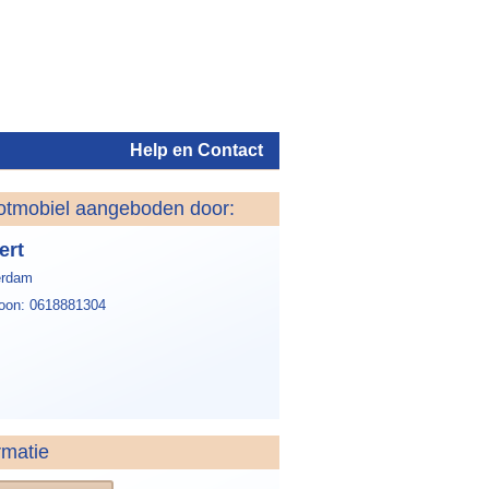
Help en Contact
otmobiel aangeboden door:
Inloggen
ert
erdam
foon: 0618881304
rmatie