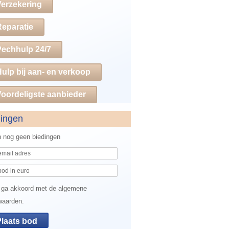
Verzekering
Reparatie
Pechhulp 24/7
ulp bij aan- en verkoop
oordeligste aanbieder
dingen
jn nog geen biedingen
 ga akkoord met de algemene
waarden.