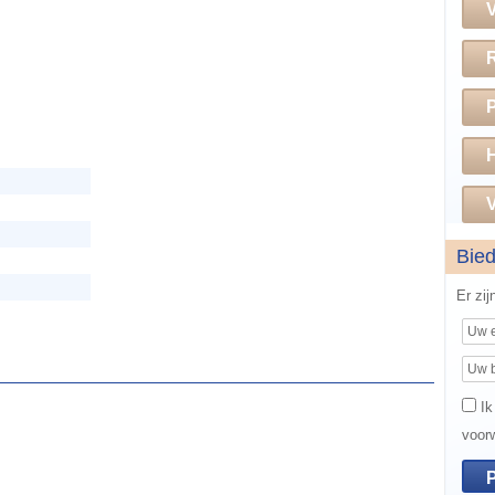
H
V
Bie
Er zi
Ik
voor