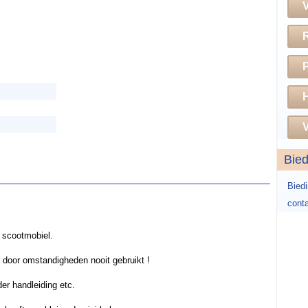
H
V
Bie
Bied
conta
 scootmobiel.
 door omstandigheden nooit gebruikt !
er handleiding etc.