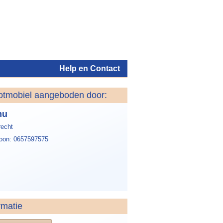
Help en Contact
otmobiel aangeboden door:
Inloggen
mu
recht
foon: 0657597575
rmatie