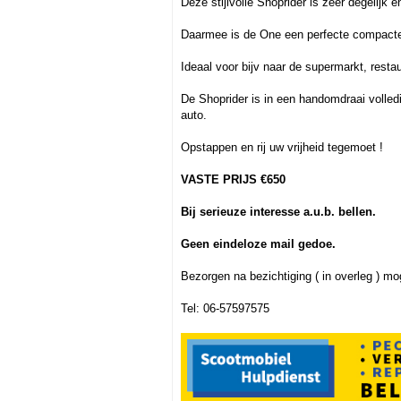
Deze stijlvolle Shoprider is zeer degelijk e
Daarmee is de One een perfecte compacte 
Ideaal voor bijv naar de supermarkt, resta
De Shoprider is in een handomdraai volle
auto.
Opstappen en rij uw vrijheid tegemoet !
VASTE PRIJS €650
Bij serieuze interesse a.u.b. bellen.
Geen eindeloze mail gedoe.
Bezorgen na bezichtiging ( in overleg ) mog
Tel: 06-57597575