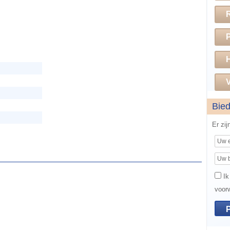
H
V
Bie
Er zi
Ik
voor