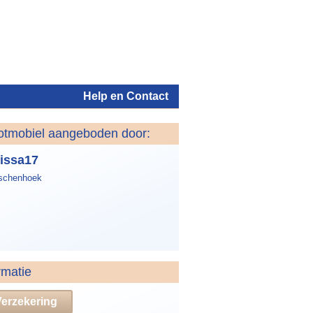
Help en Contact
otmobiel aangeboden door:
Inloggen
issa17
schenhoek
rmatie
Verzekering