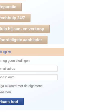
Reparatie
Pechhulp 24/7
ulp bij aan- en verkoop
oordeligste aanbieder
dingen
jn nog geen biedingen
 ga akkoord met de algemene
waarden.