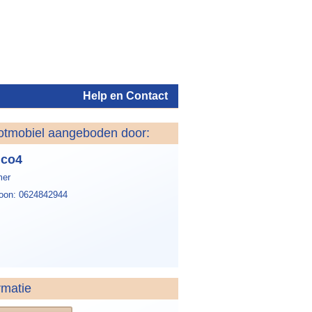
Help en Contact
otmobiel aangeboden door:
Inloggen
nco4
er
foon: 0624842944
rmatie