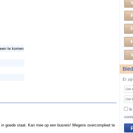
H
reen te komen
V
Bie
Er zi
Ik
voor
g in goede staat. Kan mee op een busreis! Wegens overcompleet te