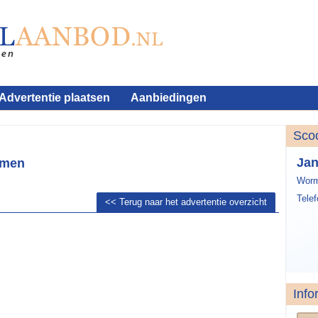
Advertentie plaatsen
Aanbiedingen
Sco
Ja
omen
Worm
Tele
<< Terug naar het advertentie overzicht
Info