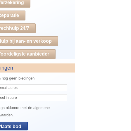
Verzekering
Reparatie
Pechhulp 24/7
ulp bij aan- en verkoop
oordeligste aanbieder
dingen
jn nog geen biedingen
 ga akkoord met de algemene
waarden.