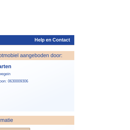
Help en Contact
otmobiel aangeboden door:
Inloggen
rten
wegein
foon: 0630009306
rmatie