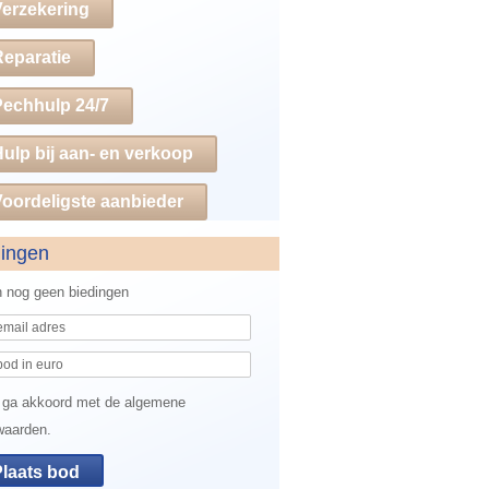
Verzekering
Reparatie
Pechhulp 24/7
ulp bij aan- en verkoop
oordeligste aanbieder
dingen
jn nog geen biedingen
 ga akkoord met de algemene
waarden.