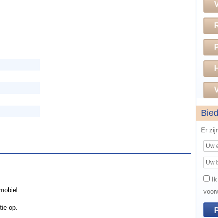
H
V
Bie
Er zi
Ik
mobiel.
voor
tie op.