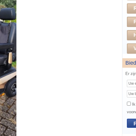
H
V
Bie
Er zi
Ik
voor