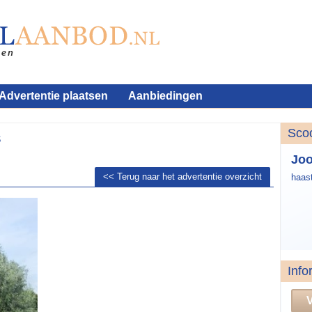
Advertentie plaatsen
Aanbiedingen
Sco
s
Jo
<< Terug naar het advertentie overzicht
haas
Info