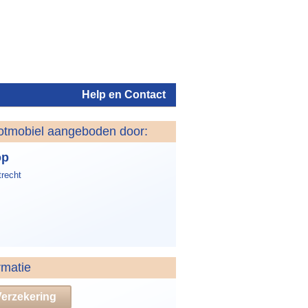
Help en Contact
otmobiel aangeboden door:
Inloggen
op
trecht
rmatie
Verzekering