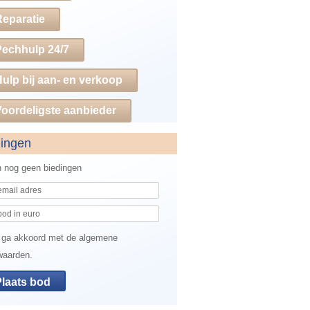
Reparatie
Pechhulp 24/7
ulp bij aan- en verkoop
oordeligste aanbieder
dingen
jn nog geen biedingen
 ga akkoord met de algemene
waarden.