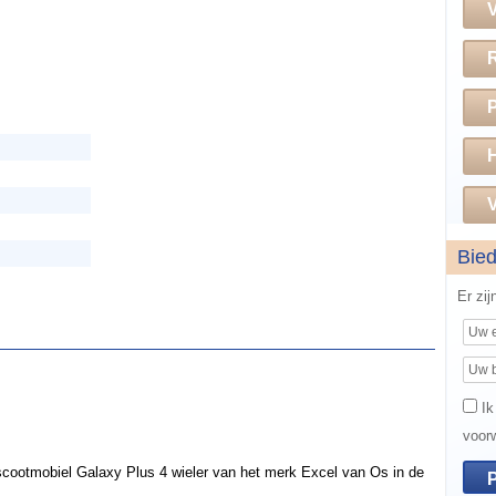
H
V
Bie
Er zi
Ik
voor
cootmobiel Galaxy Plus 4 wieler van het merk Excel van Os in de