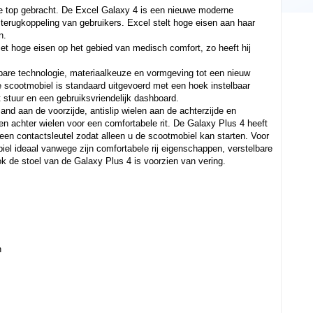
e top gebracht. De Excel Galaxy 4 is een nieuwe moderne
 terugkoppeling van gebruikers. Excel stelt hoge eisen aan haar
n.
t hoge eisen op het gebied van medisch comfort, zo heeft hij
bare technologie, materiaalkeuze en vormgeving tot een nieuw
 scootmobiel is standaard uitgevoerd met een hoek instelbaar
t stuur en een gebruiksvriendelijk dashboard.
d aan de voorzijde, antislip wielen aan de achterzijde en
 en achter wielen voor een comfortabele rit. De Galaxy Plus 4 heeft
een contactsleutel zodat alleen u de scootmobiel kan starten. Voor
l ideaal vanwege zijn comfortabele rij eigenschappen, verstelbare
ok de stoel van de Galaxy Plus 4 is voorzien van vering.
n