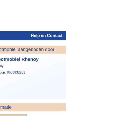
Help en Contact
otmobiel aangeboden door:
Inloggen
otmobiel Rhenoy
oy
foon: 0633932261
rmatie