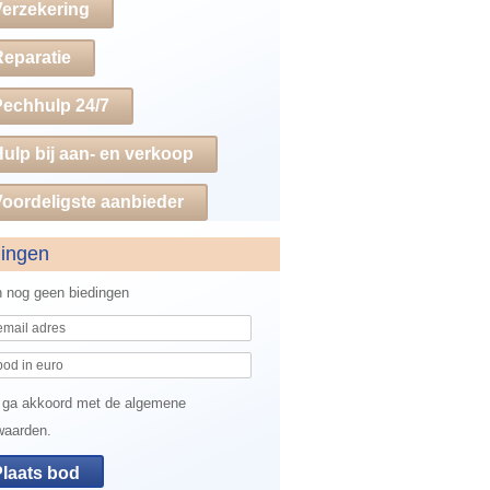
Verzekering
Reparatie
Pechhulp 24/7
ulp bij aan- en verkoop
oordeligste aanbieder
dingen
jn nog geen biedingen
 ga akkoord met de algemene
waarden.