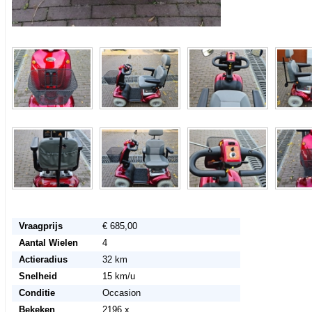
Vraagprijs
€ 685,00
Aantal Wielen
4
Actieradius
32 km
Snelheid
15 km/u
Conditie
Occasion
Bekeken
2196 x