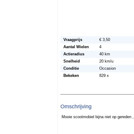
Vraagprijs
€ 3,50
Aantal Wielen
4
Actieradius
40 km
Snelheid
20 km/u
Conditie
Occasion
Bekeken
829 x
Omschrijving
Mooie scootmobiel bijna niet op gereden , 