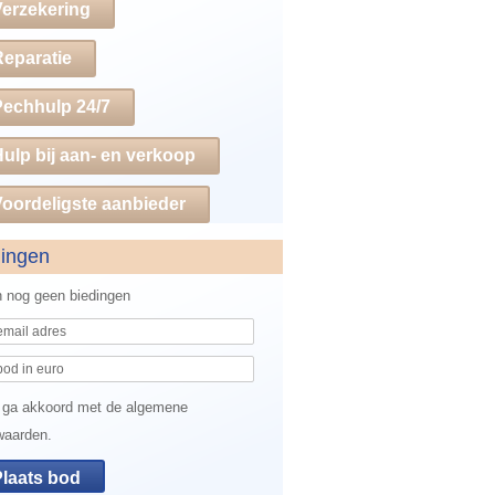
Verzekering
Reparatie
Pechhulp 24/7
ulp bij aan- en verkoop
oordeligste aanbieder
dingen
jn nog geen biedingen
 ga akkoord met de algemene
waarden.