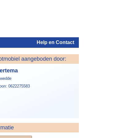
Help en Contact
otmobiel aangeboden door:
Inloggen
ertema
twedde
foon: 0622275583
rmatie