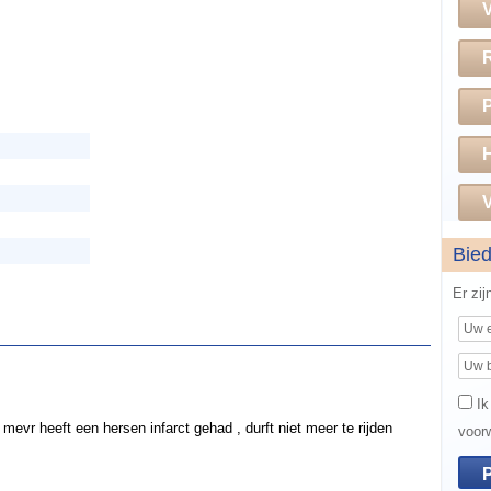
H
V
Bie
Er zi
Ik
mevr heeft een hersen infarct gehad , durft niet meer te rijden
voor