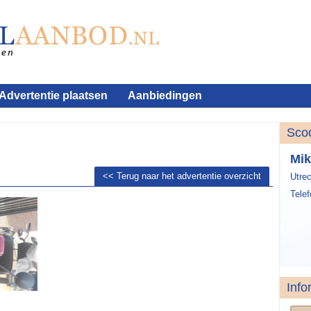
Advertentie plaatsen
Aanbiedingen
Sco
Mik
<< Terug naar het advertentie overzicht
Utrec
Tele
Info