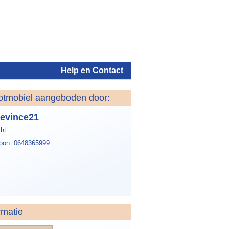
Help en Contact
otmobiel aangeboden door:
Inloggen
evince21
ht
foon: 0648365999
rmatie