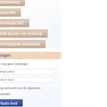
Verzekering
Reparatie
Pechhulp 24/7
ulp bij aan- en verkoop
oordeligste aanbieder
dingen
jn nog geen biedingen
 ga akkoord met de algemene
waarden.