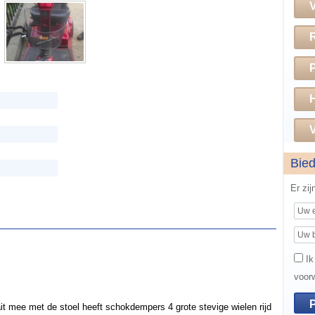
H
V
Bie
Er zi
Ik
voor
it mee met de stoel heeft schokdempers 4 grote stevige wielen rijd