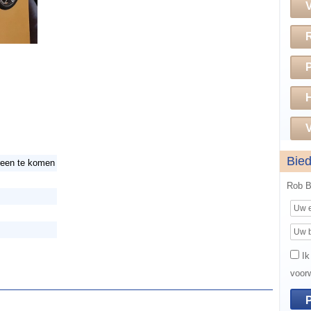
H
V
Bie
reen te komen
Rob 
Ik
voor