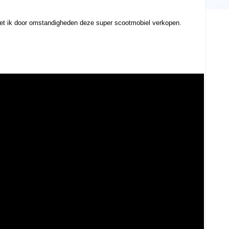
et ik door omstandigheden deze super scootmobiel verkopen.