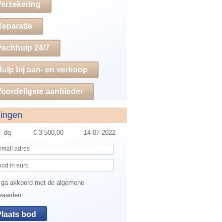
Verzekering
Reparatie
Pechhulp 24/7
ulp bij aan- en verkoop
oordeligste aanbieder
dingen
B_dq
€ 3.500,00
14-07-2022
 ga akkoord met de algemene
waarden.