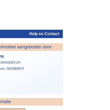
Help en Contact
otmobiel aangeboden door:
Inloggen
ms
ENHUIZEN ZH
foon: 0622869570
rmatie