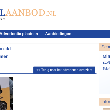
Advertentie plaatsen
Aanbiedingen
Sco
ruikt
Mi
omen
ZEV
Tele
<< Terug naar het advertentie overzicht
Info