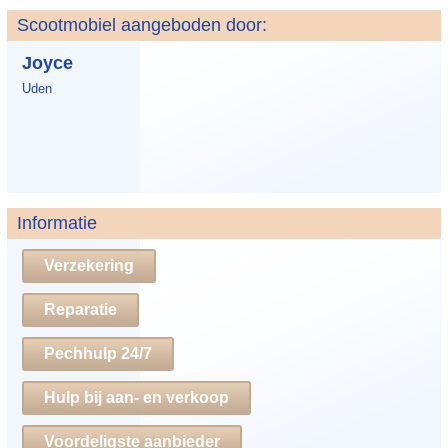
Scootmobiel aangeboden door:
Joyce
Uden
Informatie
Verzekering
Reparatie
Pechhulp 24/7
Hulp bij aan- en verkoop
Voordeligste aanbieder