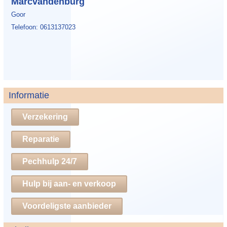
Marcvandenburg
Goor
Telefoon: 0613137023
Informatie
Verzekering
Reparatie
Pechhulp 24/7
Hulp bij aan- en verkoop
Voordeligste aanbieder