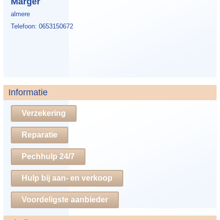
Marger
almere
Telefoon: 0653150672
Informatie
Verzekering
Reparatie
Pechhulp 24/7
Hulp bij aan- en verkoop
Voordeligste aanbieder