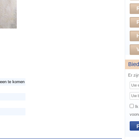
H
V
Bie
Er zi
reen te komen
Ik
voor