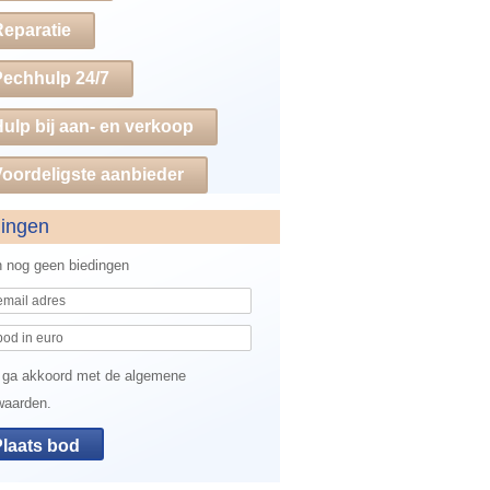
Reparatie
Pechhulp 24/7
ulp bij aan- en verkoop
oordeligste aanbieder
dingen
jn nog geen biedingen
 ga akkoord met de algemene
waarden.