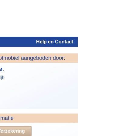
Help en Contact
otmobiel aangeboden door:
Inloggen
M.
ijk
rmatie
Verzekering