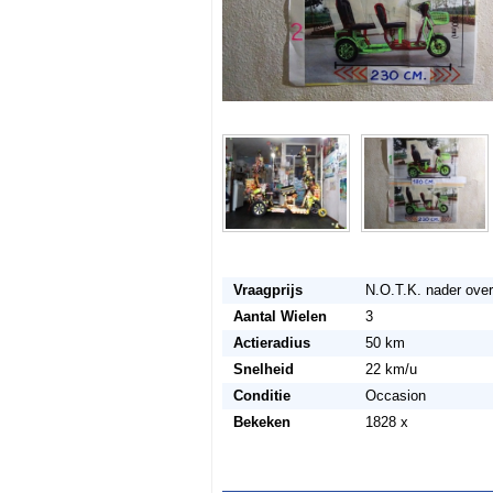
Vraagprijs
N.O.T.K. nader ove
Aantal Wielen
3
Actieradius
50 km
Snelheid
22 km/u
Conditie
Occasion
Bekeken
1828 x