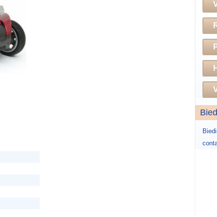
H
V
Bie
Bied
conta