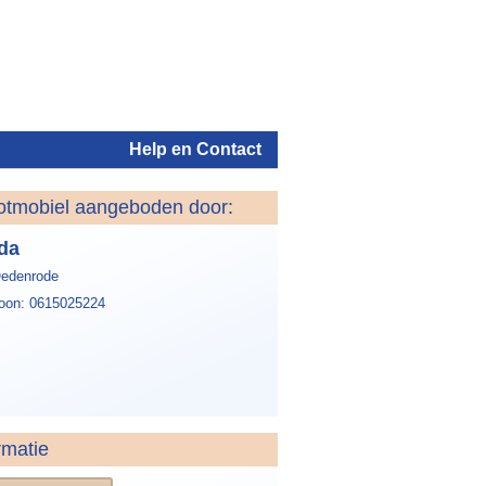
Help en Contact
otmobiel aangeboden door:
Inloggen
da
Oedenrode
foon: 0615025224
rmatie