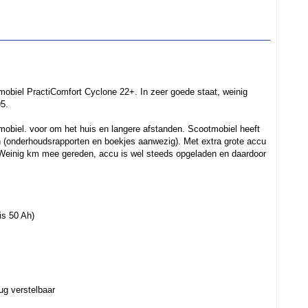
mobiel PractiComfort Cyclone 22+. In zeer goede staat, weinig
95.
mobiel. voor om het huis en langere afstanden. Scootmobiel heeft
n (onderhoudsrapporten en boekjes aanwezig). Met extra grote accu
u Weinig km mee gereden, accu is wel steeds opgeladen en daardoor
is 50 Ah)
rug verstelbaar