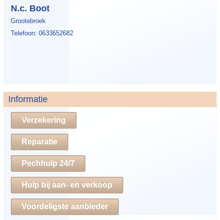
N.c. Boot
Grootebroek
Telefoon: 0633652682
Informatie
Verzekering
Reparatie
Pechhulp 24/7
Hulp bij aan- en verkoop
Voordeligste aanbieder