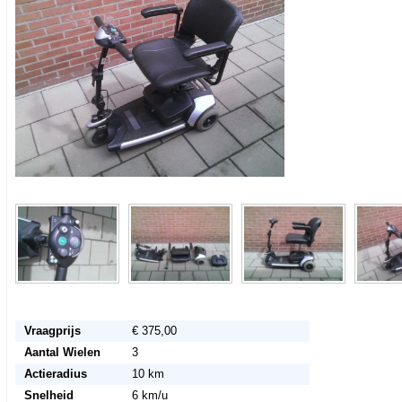
Vraagprijs
€ 375,00
Aantal Wielen
3
Actieradius
10 km
Snelheid
6 km/u