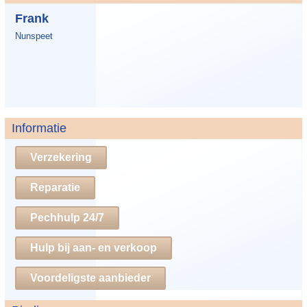
Frank
Nunspeet
Informatie
Verzekering
Reparatie
Pechhulp 24/7
Hulp bij aan- en verkoop
Voordeligste aanbieder