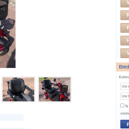
H
V
Bie
Ketti
Ik
voor