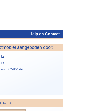
Help en Contact
otmobiel aangeboden door:
Inloggen
lla
uis
foon: 0629191996
rmatie