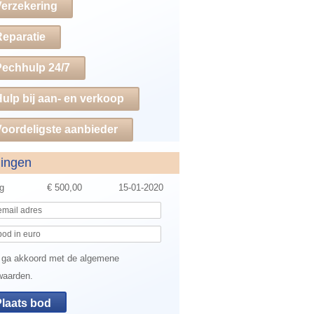
Verzekering
Reparatie
Pechhulp 24/7
ulp bij aan- en verkoop
oordeligste aanbieder
dingen
ng
€ 500,00
15-01-2020
 ga akkoord met de algemene
waarden.