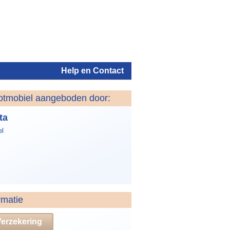
Help en Contact
otmobiel aangeboden door:
Inloggen
ta
el
rmatie
Verzekering