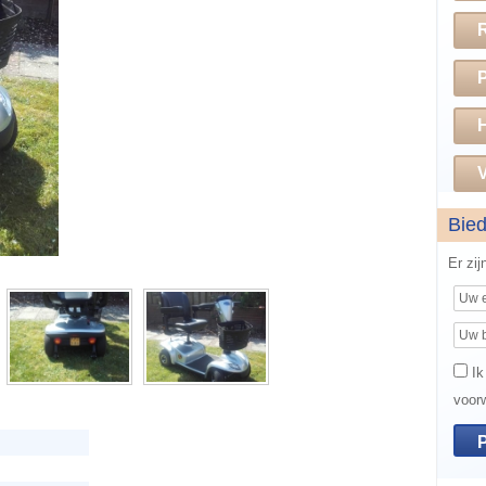
H
V
Bie
Er zi
Ik
voor