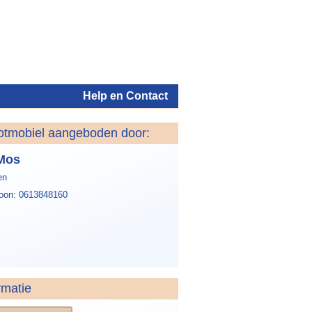
Help en Contact
otmobiel aangeboden door:
Inloggen
Mos
en
foon: 0613848160
rmatie