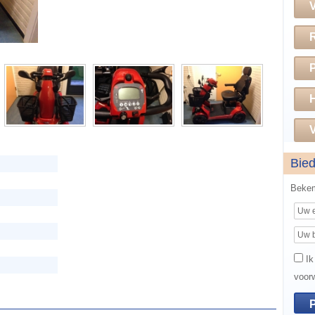
H
V
Bie
Beke
Ik
voor