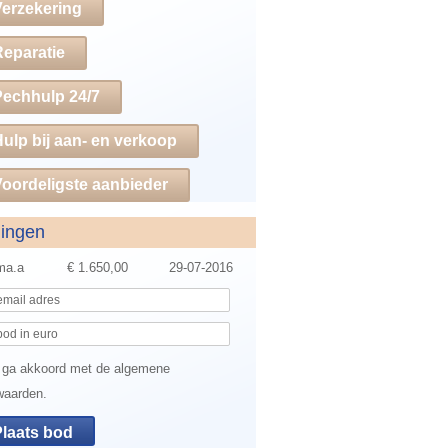
Verzekering
Reparatie
Pechhulp 24/7
ulp bij aan- en verkoop
oordeligste aanbieder
dingen
ma.a
€ 1.650,00
29-07-2016
 ga akkoord met de algemene
waarden.