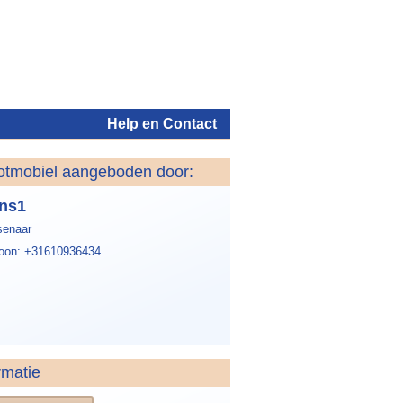
Help en Contact
otmobiel aangeboden door:
Inloggen
ns1
enaar
foon: +31610936434
rmatie