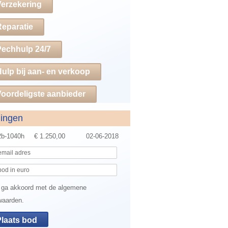
Verzekering
Reparatie
Pechhulp 24/7
ulp bij aan- en verkoop
oordeligste aanbieder
dingen
b-1040h
€ 1.250,00
02-06-2018
 ga akkoord met de algemene
waarden.