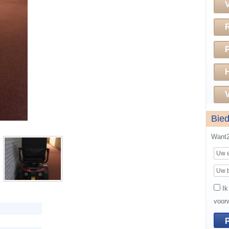
H
V
Bie
Want2
Ik
voor