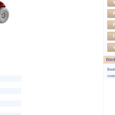
H
V
Bie
Bied
conta