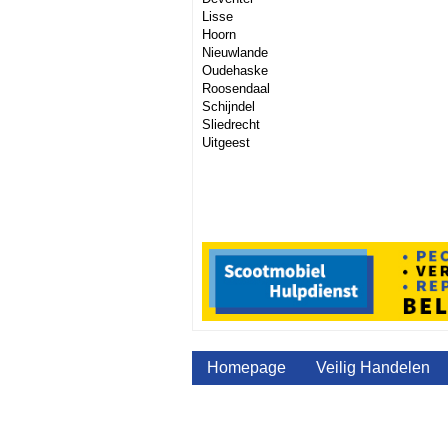
Lisse
Hoorn
Nieuwlande
Oudehaske
Roosendaal
Schijndel
Sliedrecht
Uitgeest
Homepage
Veilig Handelen