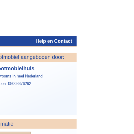
Help en Contact
otmobiel aangeboden door:
Inloggen
otmobielhuis
rooms in heel Nederland
foon: 08003876262
rmatie