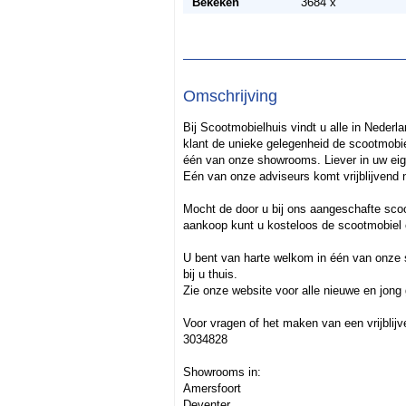
Bekeken
3684 x
Omschrijving
Bij Scootmobielhuis vindt u alle in Neder
klant de unieke gelegenheid de scootmobiele
één van onze showrooms. Liever in uw eig
Eén van onze adviseurs komt vrijblijvend 
Mocht de door u bij ons aangeschafte sco
aankoop kunt u kosteloos de scootmobiel 
U bent van harte welkom in één van onze 
bij u thuis.
Zie onze website voor alle nieuwe en jong
Voor vragen of het maken van een vrijblij
3034828
Showrooms in:
Amersfoort
Deventer