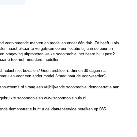
land voorkomende merken en modellen onder één dak. Zo heeft u als
n naast elkaar te vergelijken op één locatie bij u in de buurt in
en omgeving uitproberen welke scootmobiel het beste bij u past?
naar u toe met meerdere modellen.
otmobiel niet bevallen? Geen probleem. Binnen 30 dagen na
omruilen voor een ander model (vraag naar de voorwaarden).
showrooms of vraag een vrijblijvende scootmobiel demonstratie aan
 gebruikte scootmobielen www.scootmobielhuis.nl
vende demonstratie kunt u de klantenservice bereiken op 085