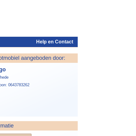
Help en Contact
otmobiel aangeboden door:
Inloggen
go
hede
foon: 0643783262
rmatie