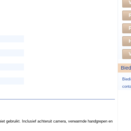
H
V
Bie
Bied
conta
iet gebruikt. Inclusief achteruit camera, verwarmde handgrepen en