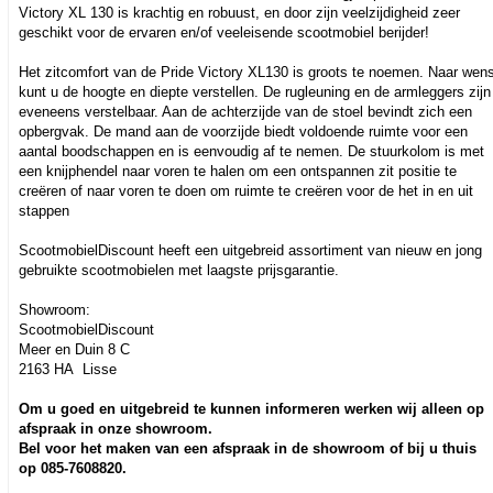
Victory XL 130 is krachtig en robuust, en door zijn veelzijdigheid zeer
geschikt voor de ervaren en/of veeleisende scootmobiel berijder!
Het zitcomfort van de Pride Victory XL130 is groots te noemen. Naar wen
kunt u de hoogte en diepte verstellen. De rugleuning en de armleggers zijn
eveneens verstelbaar. Aan de achterzijde van de stoel bevindt zich een
opbergvak. De mand aan de voorzijde biedt voldoende ruimte voor een
aantal boodschappen en is eenvoudig af te nemen. De stuurkolom is met
een knijphendel naar voren te halen om een ontspannen zit positie te
creëren of naar voren te doen om ruimte te creëren voor de het in en uit
stappen
ScootmobielDiscount heeft een uitgebreid assortiment van nieuw en jong
gebruikte scootmobielen met laagste prijsgarantie.
Showroom:
ScootmobielDiscount
Meer en Duin 8 C
2163 HA Lisse
Om u goed en uitgebreid te kunnen informeren werken wij alleen op
afspraak in onze showroom.
Bel voor het maken van een afspraak in de showroom of bij u thuis
op 085-7608820.