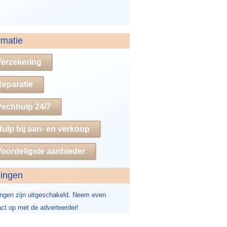
rmatie
Verzekering
Reparatie
Pechhulp 24/7
ulp bij aan- en verkoop
oordeligste aanbieder
dingen
ingen zijn uitgeschakeld. Neem even
ct op met de adverteerder!