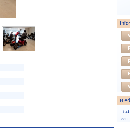
Info
H
V
Bie
Bied
conta