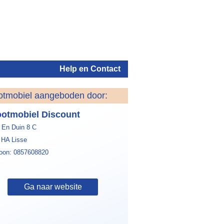
Help en Contact
otmobiel aangeboden door:
Inloggen
otmobiel Discount
 En Duin 8 C
 HA Lisse
foon: 0857608820
Ga naar website