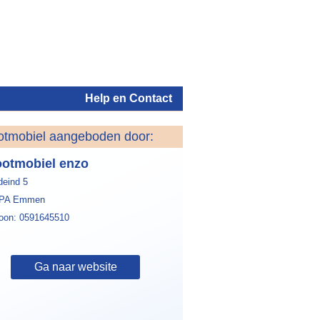
Help en Contact
otmobiel aangeboden door:
Inloggen
otmobiel enzo
deind 5
5PA Emmen
foon: 0591645510
Ga naar website