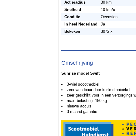
Actieradius
30 km
Snelheid
10 km/u
Conditie
Occasion
In heel Nederland
Ja
Bekeken
3072 x
Omschrijving
Sunrise model Swift
3-wiel scootmobiel
zeer wendbaar door korte draaicirkel
zeer geschikt voor in een verzorgingsh
max. belasting: 150 kg
nieuwe accu's
3 maand garantie