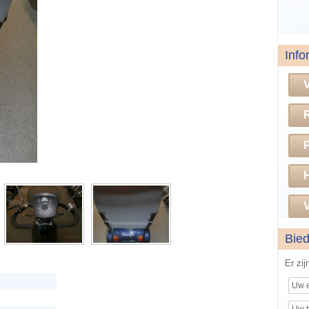
Info
H
V
Bie
Er zi