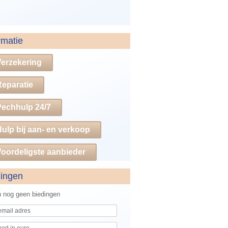
rmatie
Verzekering
Reparatie
Pechhulp 24/7
ulp bij aan- en verkoop
oordeligste aanbieder
dingen
jn nog geen biedingen