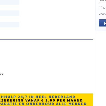
Ik
voor
uis