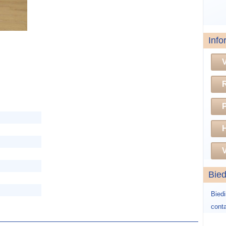
Info
H
V
Bie
Bied
conta