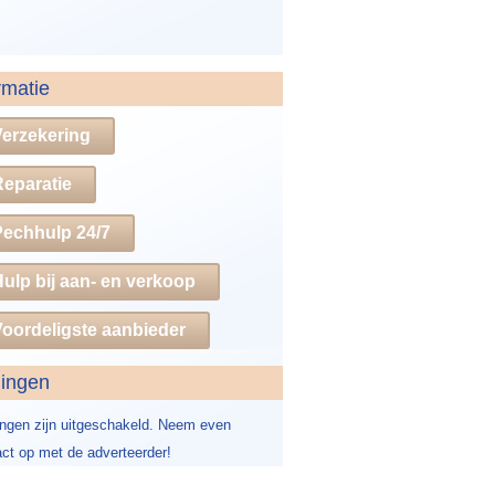
rmatie
Verzekering
Reparatie
Pechhulp 24/7
ulp bij aan- en verkoop
oordeligste aanbieder
dingen
ingen zijn uitgeschakeld. Neem even
ct op met de adverteerder!