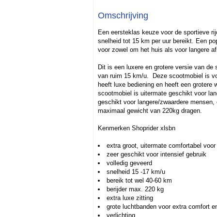
Omschrijving
Een eersteklas keuze voor de sportieve ri
snelheid tot 15 km per uur bereikt. Een popu
voor zowel om het huis als voor langere afs
Dit is een luxere en grotere versie van d
van ruim 15 km/u. Deze scootmobiel is voo
heeft luxe bediening en heeft een grotere 
scootmobiel is uitermate geschikt voor la
geschikt voor langere/zwaardere mensen, 
maximaal gewicht van 220kg dragen.
Kenmerken Shoprider xlsbn
extra groot, uitermate comfortabel voo
zeer geschikt voor intensief gebruik
volledig geveerd
snelheid 15 -17 km/u
bereik tot wel 40-60 km
berijder max. 220 kg
extra luxe zitting
grote luchtbanden voor extra comfort en
verlichting