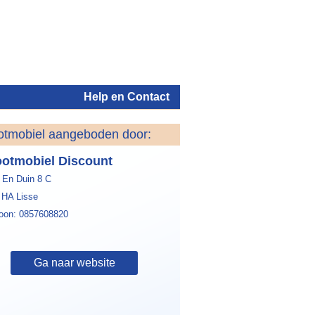
Help en Contact
otmobiel aangeboden door:
Inloggen
otmobiel Discount
 En Duin 8 C
 HA Lisse
foon: 0857608820
Ga naar website