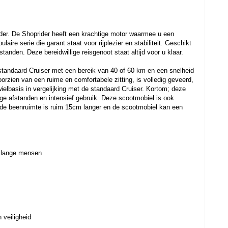
jder. De Shoprider heeft een krachtige motor waarmee u een
laire serie die garant staat voor rijplezier en stabiliteit. Geschikt
tanden. Deze bereidwillige reisgenoot staat altijd voor u klaar.
e standaard Cruiser met een bereik van 40 of 60 km en een snelheid
rzien van een ruime en comfortabele zitting, is volledig geveerd,
wielbasis in vergelijking met de standaard Cruiser. Kortom; deze
nge afstanden en intensief gebruik. Deze scootmobiel is ook
de beenruimte is ruim 15cm langer en de scootmobiel kan een
r lange mensen
 veiligheid