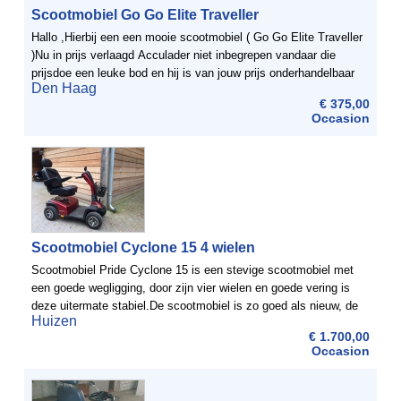
Scootmobiel Go Go Elite Traveller
Hallo ,Hierbij een een mooie scootmobiel ( Go Go Elite Traveller
)Nu in prijs verlaagd Acculader niet inbegrepen vandaar die
prijsdoe een leuke bod en hij is van jouw prijs onderhandelbaar
Den Haag
€ 375,00
Occasion
Scootmobiel Cyclone 15 4 wielen
Scootmobiel Pride Cyclone 15 is een stevige scootmobiel met
een goede wegligging, door zijn vier wielen en goede vering is
deze uitermate stabiel.De scootmobiel is zo goed als nieuw, de
Huizen
eigenaar heeft er slechts een aantal keer op gereden. ...
€ 1.700,00
Occasion