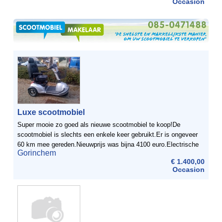
Occasion
Luxe scootmobiel
Super mooie zo goed als nieuwe scootmobiel te koop!De
scootmobiel is slechts een enkele keer gebruikt.Er is ongeveer
60 km mee gereden.Nieuwprijs was bijna 4100 euro.Electrische
Gorinchem
installatie 24VGewicht 116 kgMaximum laadgewicht 160 ...
€ 1.400,00
Occasion