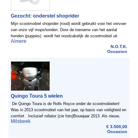
Gezocht: onderstel shoprider
Mijn scootmobiel shoprider (rood) wordt gebruikt voor het vervoer
van onze vijf mopshonden. Door de toename van het aantal
honden (puppies) wordt het noodzakelijk de scootmobiel uit
Almere
tebreiden met een aanhanger gedeeltelijk ...
N.O.T.K.
Occasion
Quingo Toura 5 wielen
De Quingo Toura is de Rolls Royce onder de scootmobielen!
Was in 2013 scootmobiel van het jaar, op basis van veiligheid en
comfort . Inclusief rollator (zie foto)Bouwjaar 2013. Als nieuw,
Milsbeek
weinig gebruikt. Nieuwprijs € ...
€ 3.500,00
Occasion