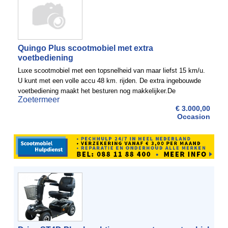
Quingo Plus scootmobiel met extra
voetbediening
Luxe scootmobiel met een topsnelheid van maar liefst 15 km/u.
U kunt met een volle accu 48 km. rijden. De extra ingebouwde
voetbediening maakt het besturen nog makkelijker.De
Zoetermeer
scootmobiel is uit 2014 en heeft slechts 23 km gereden. ...
€ 3.000,00
Occasion