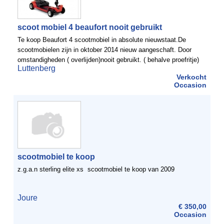
scoot mobiel 4 beaufort nooit gebruikt
Te koop Beaufort 4 scootmobiel in absolute nieuwstaat.De
scootmobielen zijn in oktober 2014 nieuw aangeschaft. Door
omstandigheden ( overlijden)nooit gebruikt. ( behalve proefritje)
Luttenberg
De batterij is altijd volgens het instructieboekje ...
Verkocht
Occasion
scootmobiel te koop
z.g.a.n sterling elite xs scootmobiel te koop van 2009
Joure
€ 350,00
Occasion