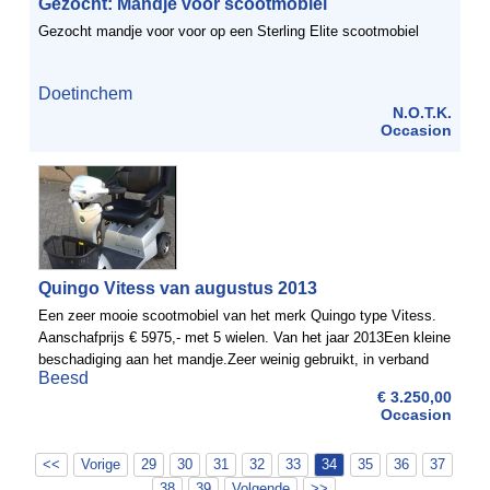
Gezocht: Mandje voor scootmobiel
Gezocht mandje voor voor op een Sterling Elite scootmobiel
Doetinchem
N.O.T.K.
Occasion
Quingo Vitess van augustus 2013
Een zeer mooie scootmobiel van het merk Quingo type Vitess.
Aanschafprijs € 5975,- met 5 wielen. Van het jaar 2013Een kleine
beschadiging aan het mandje.Zeer weinig gebruikt, in verband
Beesd
met afname gezondheid bereider wordt de Quingo ...
€ 3.250,00
Occasion
<<
Vorige
29
30
31
32
33
34
35
36
37
38
39
Volgende
>>