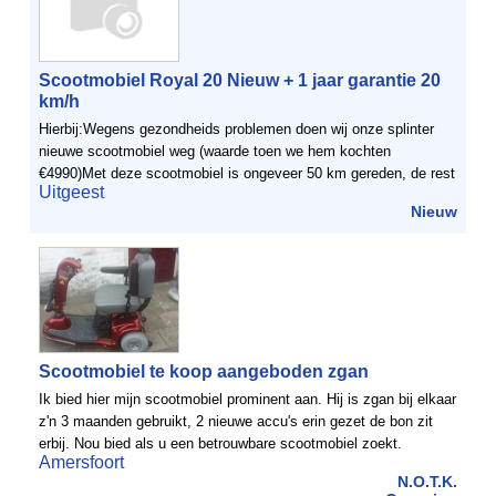
Scootmobiel Royal 20 Nieuw + 1 jaar garantie 20
km/h
Hierbij:Wegens gezondheids problemen doen wij onze splinter
nieuwe scootmobiel weg (waarde toen we hem kochten
€4990)Met deze scootmobiel is ongeveer 50 km gereden, de rest
Uitgeest
van het jaar heeft hij in de garage gestaan.De snelheid van ...
Nieuw
Scootmobiel te koop aangeboden zgan
Ik bied hier mijn scootmobiel prominent aan. Hij is zgan bij elkaar
z'n 3 maanden gebruikt, 2 nieuwe accu's erin gezet de bon zit
erbij. Nou bied als u een betrouwbare scootmobiel zoekt.
Amersfoort
N.O.T.K.