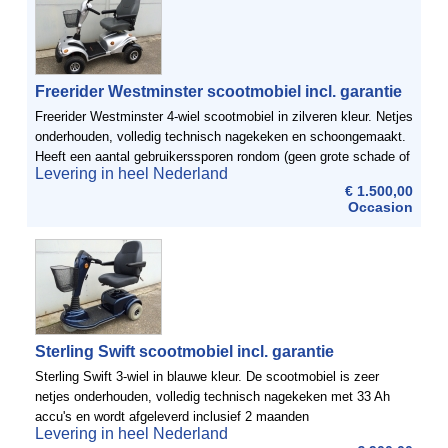
Freerider Westminster scootmobiel incl. garantie
Freerider Westminster 4-wiel scootmobiel in zilveren kleur. Netjes
onderhouden, volledig technisch nagekeken en schoongemaakt.
Heeft een aantal gebruikerssporen rondom (geen grote schade of
Levering in heel Nederland
stukken uit de kap). Voorzien van nieuwe ...
€ 1.500,00
Occasion
Sterling Swift scootmobiel incl. garantie
Sterling Swift 3-wiel in blauwe kleur. De scootmobiel is zeer
netjes onderhouden, volledig technisch nagekeken met 33 Ah
accu's en wordt afgeleverd inclusief 2 maanden
Levering in heel Nederland
garantie. Makkelijk te bedienen, compacte en wendbare ...