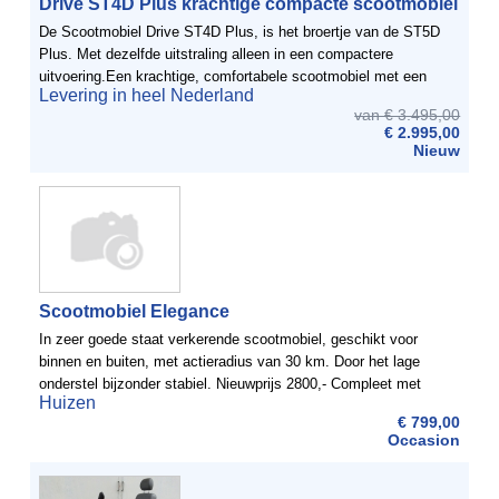
Drive ST4D Plus krachtige compacte scootmobiel
De Scootmobiel Drive ST4D Plus, is het broertje van de ST5D
Plus. Met dezelfde uitstraling alleen in een compactere
uitvoering.Een krachtige, comfortabele scootmobiel met een
Levering in heel Nederland
snelheid van 12 km en een actieradius van 40 km.De grote en ...
van € 3.495,00
€ 2.995,00
Nieuw
Scootmobiel Elegance
In zeer goede staat verkerende scootmobiel, geschikt voor
binnen en buiten, met actieradius van 30 km. Door het lage
onderstel bijzonder stabiel. Nieuwprijs 2800,- Compleet met
Huizen
brochure en reservesleutel.Doordat het uploaden ...
€ 799,00
Occasion