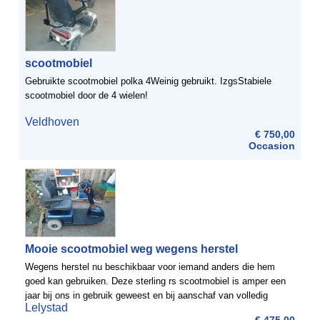
scootmobiel
Gebruikte scootmobiel polka 4Weinig gebruikt. IzgsStabiele
scootmobiel door de 4 wielen!
Veldhoven
€ 750,00
Occasion
Mooie scootmobiel weg wegens herstel
Wegens herstel nu beschikbaar voor iemand anders die hem
goed kan gebruiken. Deze sterling rs scootmobiel is amper een
jaar bij ons in gebruik geweest en bij aanschaf van volledig
Lelystad
nieuwe accu's voorzien. Deze gaan dus nog lange tijd ...