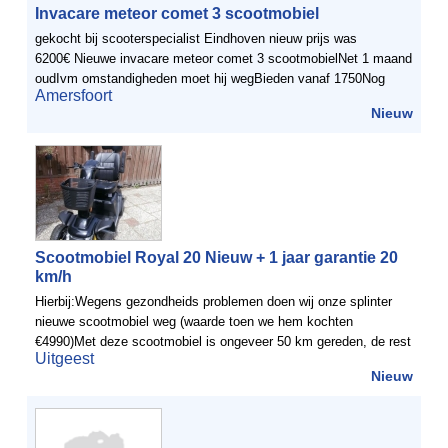
Invacare meteor comet 3 scootmobiel
gekocht bij scooterspecialist Eindhoven nieuw prijs was
6200€ Nieuwe invacare meteor comet 3 scootmobielNet 1 maand
oudIvm omstandigheden moet hij wegBieden vanaf 1750Nog
Amersfoort
geen 1 km op geredenIncl alle toebehoren zoals acculader ...
Nieuw
Scootmobiel Royal 20 Nieuw + 1 jaar garantie 20
km/h
Hierbij:Wegens gezondheids problemen doen wij onze splinter
nieuwe scootmobiel weg (waarde toen we hem kochten
€4990)Met deze scootmobiel is ongeveer 50 km gereden, de rest
Uitgeest
van het jaar heeft hij in de garage gestaan.De snelheid van ...
Nieuw