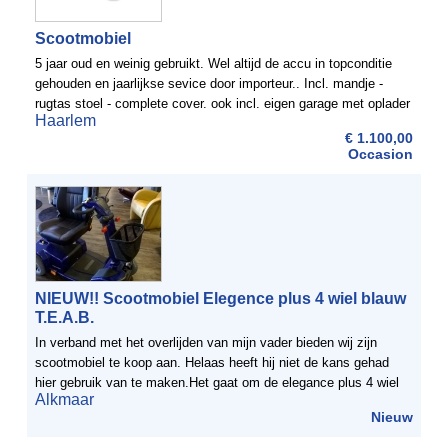
Scootmobiel
5 jaar oud en weinig gebruikt. Wel altijd de accu in topconditie
gehouden en jaarlijkse sevice door importeur.. Incl. mandje -
rugtas stoel - complete cover. ook incl. eigen garage met oplader
Haarlem
.( Nieuwprijs Euro 5500)Merk: Quingo 5 ...
€ 1.100,00
Occasion
NIEUW!! Scootmobiel Elegence plus 4 wiel blauw
T.E.A.B.
In verband met het overlijden van mijn vader bieden wij zijn
scootmobiel te koop aan. Helaas heeft hij niet de kans gehad
hier gebruik van te maken.Het gaat om de elegance plus 4 wiel
Alkmaar
blauw. De scootmobiel is voorzien van stokhouder ...
Nieuw