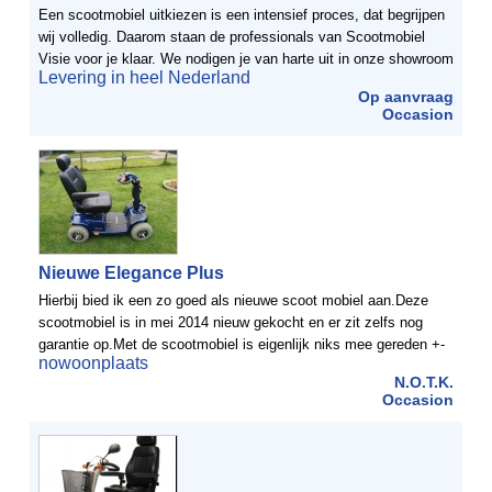
Een scootmobiel uitkiezen is een intensief proces, dat begrijpen
wij volledig. Daarom staan de professionals van Scootmobiel
Visie voor je klaar. We nodigen je van harte uit in onze showroom
Levering in heel Nederland
voor een uitgebreid adviesgesprek over ...
Op aanvraag
Occasion
Nieuwe Elegance Plus
Hierbij bied ik een zo goed als nieuwe scoot mobiel aan.Deze
scootmobiel is in mei 2014 nieuw gekocht en er zit zelfs nog
garantie op.Met de scootmobiel is eigenlijk niks mee gereden +-
nowoonplaats
50 / 60 km.Gaat weg omdat opa er niet op durft te ...
N.O.T.K.
Occasion