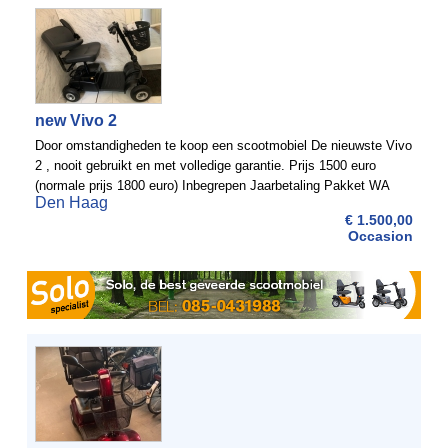
new Vivo 2
Door omstandigheden te koop een scootmobiel De nieuwste Vivo
2 , nooit gebruikt en met volledige garantie. Prijs 1500 euro
(normale prijs 1800 euro) Inbegrepen Jaarbetaling Pakket WA
Den Haag
verzekering a 95,40 euro. Inlichtingen: T. Vreede ...
€ 1.500,00
Occasion