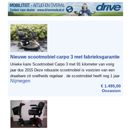
Nieuwe scootmobiel carpo 3 met fabrieksgarantie
Unieke kans Scootmobiel Carpo 3 met 91 kilometer van vorig
jaar dus 2015 Deze robuuste scootmobiel is voorzien van een
draaibare zit snelheids regelaar . de scootmobiel heeft nog 1 jaar
Nijmegen
fabrieksgarantie . Dus u loopt geen enkel risico ...
€ 1.495,00
Occasion