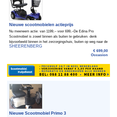
Nieuwe scootmobielen actieprijs
Nu meeneem actie: van 1199,-- voor 699,--De Edina Pro
Scootmobiel is zowel binnen als buiten te gebruiken. denk
bijvoorbeeld binnen in het zerzorgingshuis, buiten op weg naar de
SHEERENBERG
supermarkt en is makkelijk in de auto mee te nemen. De ...
€ 699,00
Occasion
Nieuwe Scootmobiel Primo 3