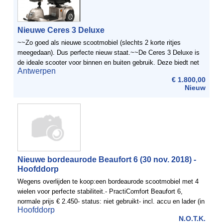
Nieuwe Ceres 3 Deluxe
~~Zo goed als nieuwe scootmobiel (slechts 2 korte ritjes
meegedaan). Dus perfecte nieuw staat.~~De Ceres 3 Deluxe is
de ideale scooter voor binnen en buiten gebruik. Deze biedt net
Antwerpen
als het standaard model Ceres 3 comfort, elegantie en ...
€ 1.800,00
Nieuw
Nieuwe bordeaurode Beaufort 6 (30 nov. 2018) -
Hoofddorp
Wegens overlijden te koop:een bordeaurode scootmobiel met 4
wielen voor perfecte stabiliteit.- PractiComfort Beaufort 6,
normale prijs € 2.450- status: niet gebruikt- incl. accu en lader (in
Hoofddorp
mandje voorop, zie foto)- incl. ...
N.O.T.K.