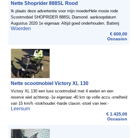
Nette Shoprider 888SL Rood
Ik plaats deze advertentie voor mijn moederHele mooie rode
Scootmobiel SHOPRIDER 888SL Diamond. aankoopdatum
Augustus 2020 1e eigenaar. Altijd goed onderhouden. Batterij
Woerden
laadt nog goed opInclusief bijhorende luxe scootmobiel-tas en ...
€ 600,00
Occasion
Nette scootmobiel Victory XL 130
Victory XL 130 een luxe scootmobiel met 4 wielen en een
reserve wiel achterop.-1e eigenaar.-40 km op volle accu.-snelheid
van 15 km/h.-stokhouder.-harde claxon.-stoel van leer.-
Leersum
verstelbaar stuur.Contact:
€ 1.425,00
Occasion