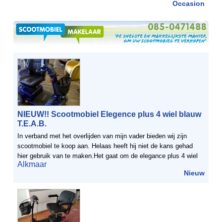
Occasion
NIEUW!! Scootmobiel Elegence plus 4 wiel blauw
T.E.A.B.
In verband met het overlijden van mijn vader bieden wij zijn
scootmobiel te koop aan. Helaas heeft hij niet de kans gehad
hier gebruik van te maken.Het gaat om de elegance plus 4 wiel
Alkmaar
blauw. De scootmobiel is voorzien van stokhouder ...
Nieuw