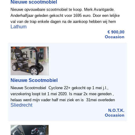
Nieuwe scootmobiel
Nieuwe opvouwbare scootmobiel te koop. Merk Avantgarde.
Anderhalfjaar geleden gekocht voor 1695 euro. Door een lelijke
val van de trap enkele dagen na de aankoop hebben wij hem
Lathum
helaas nooit kunnen gebruiken. De stoel, het motortje en ...
€ 900,00
Occasion
Nieuwe Scootmobiel
Nieuwe Scootmobiel Cyclone 22+ gekocht op 1 mei j.l.,
verzekering loopt tot 1 mei 2020. Is maar 2x mee gereden ,
helaas werd mijn vader half mei ziek en is 31mei overleden
Sliedrecht
nadat hij de scootmobiel net had. Er ...
N.O.T.K.
Occasion