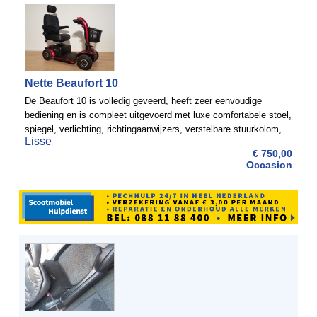
Nette Beaufort 10
De Beaufort 10 is volledig geveerd, heeft zeer eenvoudige
bediening en is compleet uitgevoerd met luxe comfortabele stoel,
spiegel, verlichting, richtingaanwijzers, verstelbare stuurkolom,
Lisse
boodschappenmand etc. Door zijn korte draaicirkel ...
€ 750,00
Occasion