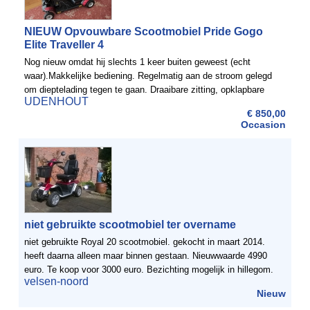
NIEUW Opvouwbare Scootmobiel Pride Gogo
Elite Traveller 4
Nog nieuw omdat hij slechts 1 keer buiten geweest (echt
waar).Makkelijke bediening. Regelmatig aan de stroom gelegd
om dieptelading tegen te gaan. Draaibare zitting, opklapbare
UDENHOUT
leuningHandleiding aanwezig, in het Nederlands, Engels, Frans
€ 850,00
...
Occasion
niet gebruikte scootmobiel ter overname
niet gebruikte Royal 20 scootmobiel. gekocht in maart 2014.
heeft daarna alleen maar binnen gestaan. Nieuwwaarde 4990
euro. Te koop voor 3000 euro. Bezichting mogelijk in hillegom.
velsen-noord
Alle papieren aanwezig. Koopje dus.
Nieuw