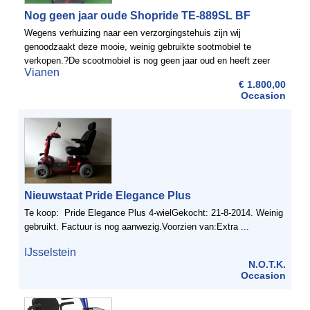
Nog geen jaar oude Shopride TE-889SL BF
Wegens verhuizing naar een verzorgingstehuis zijn wij
genoodzaakt deze mooie, weinig gebruikte sootmobiel te
verkopen.?De scootmobiel is nog geen jaar oud en heeft zeer
Vianen
weinig km's gemaakt. Nieuwprijs is €2800,-. ...
€ 1.800,00
Occasion
Nieuwstaat Pride Elegance Plus
Te koop: Pride Elegance Plus 4-wielGekocht: 21-8-2014. Weinig
gebruikt. Factuur is nog aanwezig.Voorzien van:Extra ...
IJsselstein
N.O.T.K.
Occasion