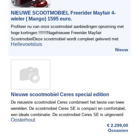
NIEUWE SCOOTMOBIEL Freerider Mayfair 4-
wieler ( Mango) 1595 euro.
Profiteer nu van onze scootmobiel aanbiedingen opruiming met
hoge kortingen !!!!!!!Nagelnieuwe Freerider Mayfair
ScootmobielDeze scootmobiel wordt compleet geleverd met
Hellevoetsluis
Nieuwe Accu's en alle toebehoren: zoals acculader, spiegel ...
Nieuw
Nieuwe scootmobiel Ceres special edition
De nieuwste scootmobiel Ceres combineert het beste van twee
werelden. De scootmobiel Ceres SE is compact en comfortabel,
een ideale combinatie. De scootmobiel Ceres SE is uitgevoerd
Oosterhout
met een ergonomisch gevormde deltastuur met een ...
€ 2.299,00
Occasion