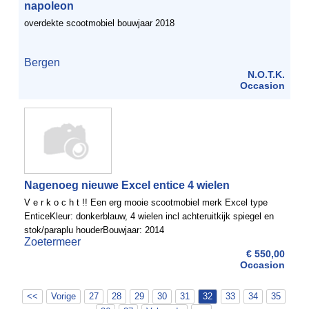
napoleon
overdekte scootmobiel bouwjaar 2018
Bergen
N.O.T.K.
Occasion
Nagenoeg nieuwe Excel entice 4 wielen
V e r k o c h t !! Een erg mooie scootmobiel merk Excel type
EnticeKleur: donkerblauw, 4 wielen incl achteruitkijk spiegel en
stok/paraplu houderBouwjaar: 2014
Zoetermeer
€ 550,00
Occasion
<<
Vorige
27
28
29
30
31
32
33
34
35