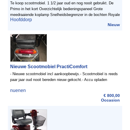
Te koop scootmobiel. 1 1/2 jaar oud en nog nooit gebruikt. De
Primo in het kort Overzichtelijk bedieningspaneel Grote
meedraaiende koplamp Snelheidsbegrenzer in de bochten Royale
Hoofddorp
been- en voetruimte INDEGO veersysteem Torsievering ...
Nieuw
Nieuwe Scootmobiel PractiComfort
- Nieuwe scootmobiel incl aankoopbewijs.- Scootmobiel is reeds
paar jaar oud nooit bereden nieuw gekocht.- Accu opladen
nuenen
€ 800,00
Occasion