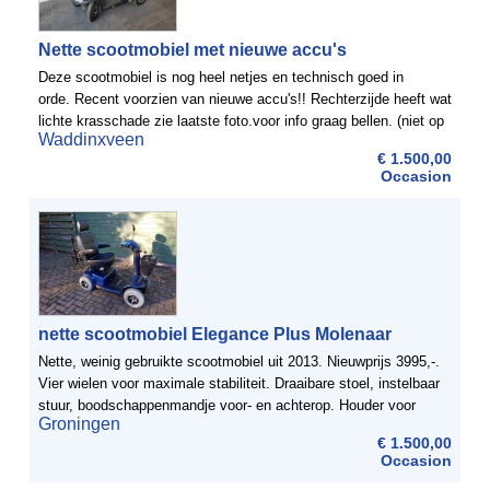
Nette scootmobiel met nieuwe accu's
Deze scootmobiel is nog heel netjes en technisch goed in
orde. Recent voorzien van nieuwe accu's!! Rechterzijde heeft wat
lichte krasschade zie laatste foto.voor info graag bellen. (niet op
Waddinxveen
zondag!) Beschrijving Drive ...
€ 1.500,00
Occasion
nette scootmobiel Elegance Plus Molenaar
Nette, weinig gebruikte scootmobiel uit 2013. Nieuwprijs 3995,-.
Vier wielen voor maximale stabiliteit. Draaibare stoel, instelbaar
stuur, boodschappenmandje voor- en achterop. Houder voor
Groningen
zuurstoftank en houder voor wandelstok achterop. ...
€ 1.500,00
Occasion