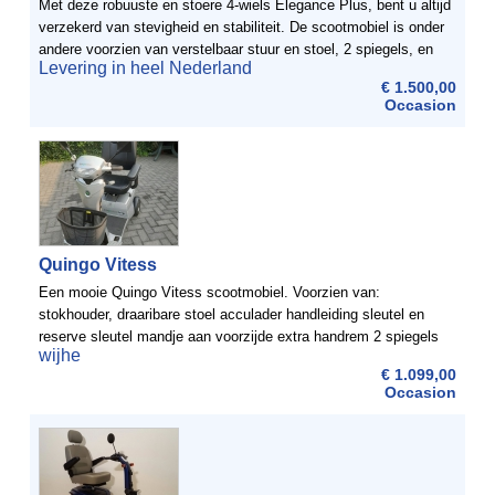
Met deze robuuste en stoere 4-wiels Elegance Plus, bent u altijd
verzekerd van stevigheid en stabiliteit. De scootmobiel is onder
andere voorzien van verstelbaar stuur en stoel, 2 spiegels, en
Levering in heel Nederland
een mandje.ScootmobielDiscount heeft een ...
€ 1.500,00
Occasion
Quingo Vitess
Een mooie Quingo Vitess scootmobiel. Voorzien van:
stokhouder, draaribare stoel acculader handleiding sleutel en
reserve sleutel mandje aan voorzijde extra handrem 2 spiegels
wijhe
€ 1.099,00
Occasion