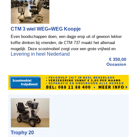
CTM 3 wiel WEG=WEG Koopje
Even boodschappen doen, een dagje erop uit of gewoon lekker
koffie drinken bij vrienden, de CTM 737 maakt het allemaal
mogelijk. Deze scootmobiel zorgt voor een grote vrijheid en
Levering in heel Nederland
mobiliteit. De bediening van de CTM 737 is eenvoudig ...
€ 350,00
Occasion
Trophy 20