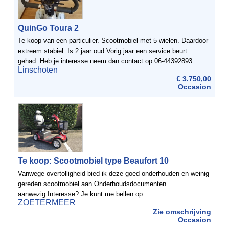
QuinGo Toura 2
Te koop van een particulier. Scootmobiel met 5 wielen. Daardoor
extreem stabiel. Is 2 jaar oud.Vorig jaar een service beurt
gehad. Heb je interesse neem dan contact op.06-44392893
Linschoten
ofMarieke@bevia.nl
€ 3.750,00
Occasion
Te koop: Scootmobiel type Beaufort 10
Vanwege overtolligheid bied ik deze goed onderhouden en weinig
gereden scootmobiel aan.Onderhoudsdocumenten
aanwezig.Interesse? Je kunt me bellen op:
ZOETERMEER
0628403630Vriendelijke groet,Michel.
Zie omschrijving
Occasion