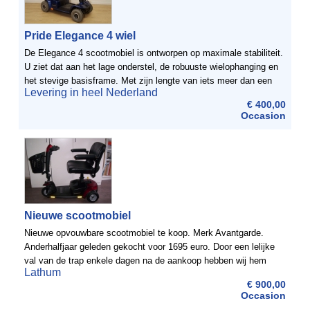
Pride Elegance 4 wiel
De Elegance 4 scootmobiel is ontworpen op maximale stabiliteit.
U ziet dat aan het lage onderstel, de robuuste wielophanging en
het stevige basisframe. Met zijn lengte van iets meer dan een
Levering in heel Nederland
meter is de Elegance 4 scootmobiel tegelijk ...
€ 400,00
Occasion
Nieuwe scootmobiel
Nieuwe opvouwbare scootmobiel te koop. Merk Avantgarde.
Anderhalfjaar geleden gekocht voor 1695 euro. Door een lelijke
val van de trap enkele dagen na de aankoop hebben wij hem
Lathum
helaas nooit kunnen gebruiken. De stoel, het motortje en ...
€ 900,00
Occasion