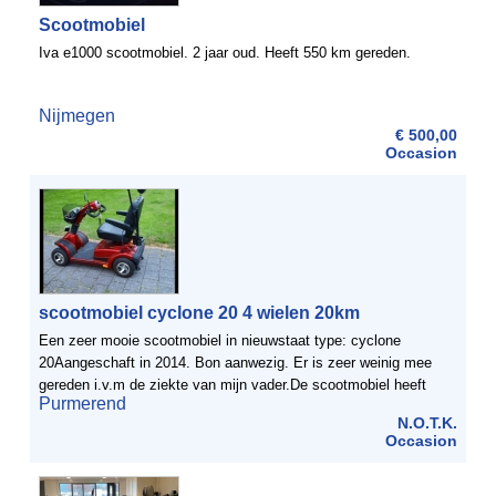
Scootmobiel
Iva e1000 scootmobiel. 2 jaar oud. Heeft 550 km gereden.
Nijmegen
€ 500,00
Occasion
scootmobiel cyclone 20 4 wielen 20km
Een zeer mooie scootmobiel in nieuwstaat type: cyclone
20Aangeschaft in 2014. Bon aanwezig. Er is zeer weinig mee
gereden i.v.m de ziekte van mijn vader.De scootmobiel heeft
Purmerend
meerdere opties zoals een draaibare zitting en in hoogte ...
N.O.T.K.
Occasion