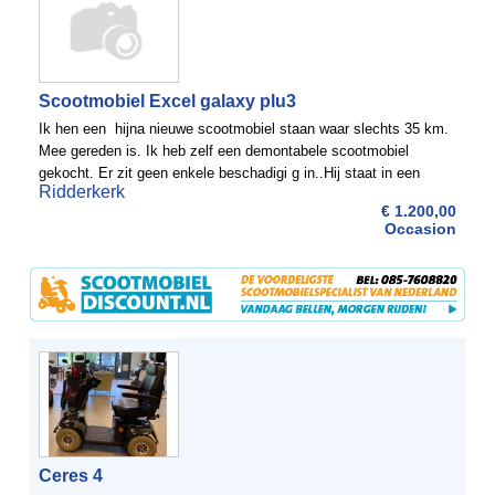
Scootmobiel Excel galaxy plu3
Ik hen een hijna nieuwe scootmobiel staan waar slechts 35 km.
Mee gereden is. Ik heb zelf een demontabele scootmobiel
gekocht. Er zit geen enkele beschadigi g in..Hij staat in een
Ridderkerk
beschermde ruimte
€ 1.200,00
Occasion
Ceres 4