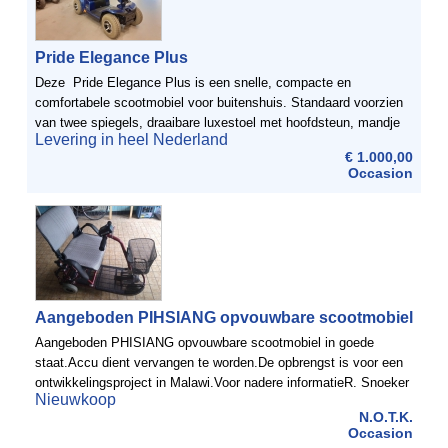
Pride Elegance Plus
Deze Pride Elegance Plus is een snelle, compacte en
comfortabele scootmobiel voor buitenshuis. Standaard voorzien
van twee spiegels, draaibare luxestoel met hoofdsteun, mandje
Levering in heel Nederland
en anti-slip mat. ScootmobielDiscount heeft een ...
€ 1.000,00
Occasion
Aangeboden PIHSIANG opvouwbare scootmobiel
Aangeboden PHISIANG opvouwbare scootmobiel in goede
staat.Accu dient vervangen te worden.De opbrengst is voor een
ontwikkelingsproject in Malawi.Voor nadere informatieR. Snoeker
Nieuwkoop
Jan van der Haarpark 8 2421 AS Nieuwkoop tel.06 11 38 19 49 ...
N.O.T.K.
Occasion