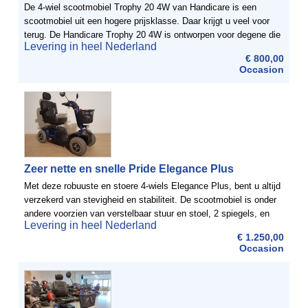
De 4-wiel scootmobiel Trophy 20 4W van Handicare is een
scootmobiel uit een hogere prijsklasse. Daar krijgt u veel voor
terug. De Handicare Trophy 20 4W is ontworpen voor degene die
Levering in heel Nederland
meer verwacht van een scootmobiel. Dit model geeft ...
€ 800,00
Occasion
Zeer nette en snelle Pride Elegance Plus
Met deze robuuste en stoere 4-wiels Elegance Plus, bent u altijd
verzekerd van stevigheid en stabiliteit. De scootmobiel is onder
andere voorzien van verstelbaar stuur en stoel, 2 spiegels, en
Levering in heel Nederland
een mandje.ScootmobielDiscount heeft een ...
€ 1.250,00
Occasion