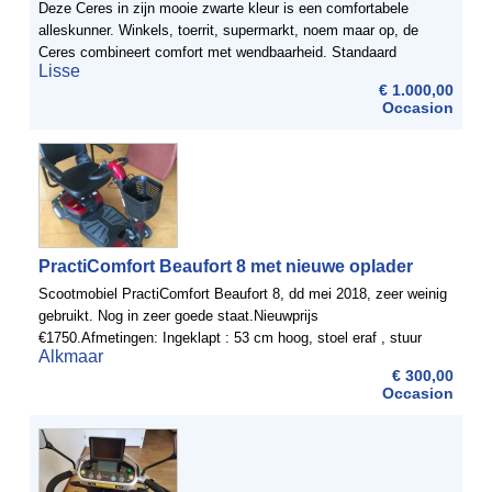
Deze Ceres in zijn mooie zwarte kleur is een comfortabele
alleskunner. Winkels, toerrit, supermarkt, noem maar op, de
Ceres combineert comfort met wendbaarheid. Standaard
Lisse
voorzien van een spiegel, draaibare luxestoel met hoofdsteun,
€ 1.000,00
mandje ...
Occasion
PractiComfort Beaufort 8 met nieuwe oplader
Scootmobiel PractiComfort Beaufort 8, dd mei 2018, zeer weinig
gebruikt. Nog in zeer goede staat.Nieuwprijs
€1750.Afmetingen: Ingeklapt : 53 cm hoog, stoel eraf , stuur
Alkmaar
neergeklapt, met 2 man gemakkelijk in en uit te laden. ...
€ 300,00
Occasion