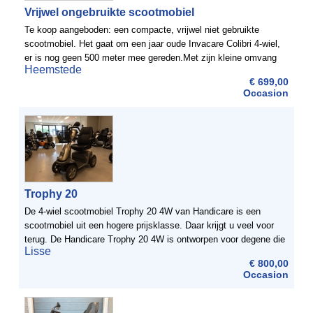
Vrijwel ongebruikte scootmobiel
Te koop aangeboden: een compacte, vrijwel niet gebruikte
scootmobiel. Het gaat om een jaar oude Invacare Colibri 4-wiel,
er is nog geen 500 meter mee gereden.Met zijn kleine omvang
Heemstede
uitzonderlijk wendbaar in smalle of beperkte ...
€ 699,00
Occasion
Trophy 20
De 4-wiel scootmobiel Trophy 20 4W van Handicare is een
scootmobiel uit een hogere prijsklasse. Daar krijgt u veel voor
terug. De Handicare Trophy 20 4W is ontworpen voor degene die
Lisse
meer verwacht van een scootmobiel. Dit model geeft ...
€ 800,00
Occasion