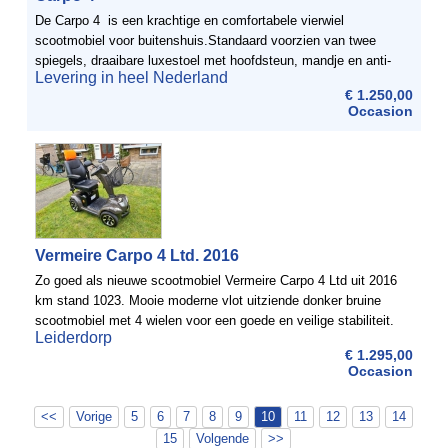
De Carpo 4 is een krachtige en comfortabele vierwiel
scootmobiel voor buitenshuis.Standaard voorzien van twee
spiegels, draaibare luxestoel met hoofdsteun, mandje en anti-
Levering in heel Nederland
slip mat. De scootmobiel is uitgevoerd met extra ...
€ 1.250,00
Occasion
Vermeire Carpo 4 Ltd. 2016
Zo goed als nieuwe scootmobiel Vermeire Carpo 4 Ltd uit 2016
km stand 1023. Mooie moderne vlot uitziende donker bruine
scootmobiel met 4 wielen voor een goede en veilige stabiliteit.
Leiderdorp
De scootmobiel heeft een kleine draaicirkel, ...
€ 1.295,00
Occasion
<<
Vorige
5
6
7
8
9
10
11
12
13
14
15
Volgende
>>