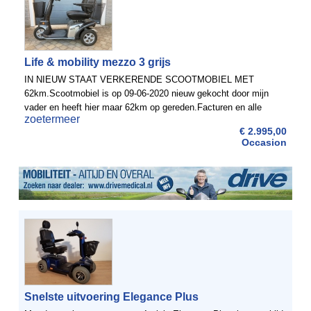
Life & mobility mezzo 3 grijs
IN NIEUW STAAT VERKERENDE SCOOTMOBIEL MET
62km.Scootmobiel is op 09-06-2020 nieuw gekocht door mijn
vader en heeft hier maar 62km op gereden.Facturen en alle
zoetermeer
boekjes zijn aanwezig!Nieuwprijs was 3950,- euro.
€ 2.995,00
Occasion
Snelste uitvoering Elegance Plus