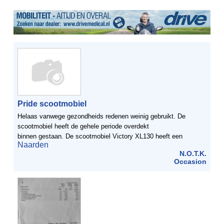
Pride scootmobiel
Helaas vanwege gezondheids redenen weinig gebruikt. De
scootmobiel heeft de gehele periode overdekt
binnen gestaan. De scootmobiel Victory XL130 heeft een
Naarden
moderne uitvoering en een eenvoudige bediening. De
N.O.T.K.
scootmobiel is rondom ...
Occasion