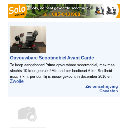
Opvouwbare Scootmobiel Avant Garde
Te koop aangeboden!Prima opvouwbare scootmobiel, maximaal
slechts 10 keer gebruikt! Afstand per laadbeurt 6 km.Snelheid
max. 7 km. per uur!Hij is nieuw gekocht in december 2016 en
Zwolle
door ziekte echt nauwelijks gebruikt. Merk Avantgarde ...
Zie omschrijving
Occasion