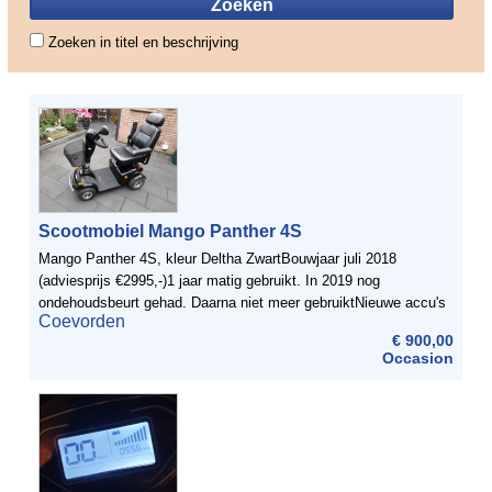
Zoeken in titel en beschrijving
Scootmobiel Mango Panther 4S
Mango Panther 4S, kleur Deltha ZwartBouwjaar juli 2018
(adviesprijs €2995,-)1 jaar matig gebruikt. In 2019 nog
ondehoudsbeurt gehad. Daarna niet meer gebruiktNieuwe accu's
Coevorden
september 2021Maximaal draagvermogen 135 kgVoorzien van ...
€ 900,00
Occasion