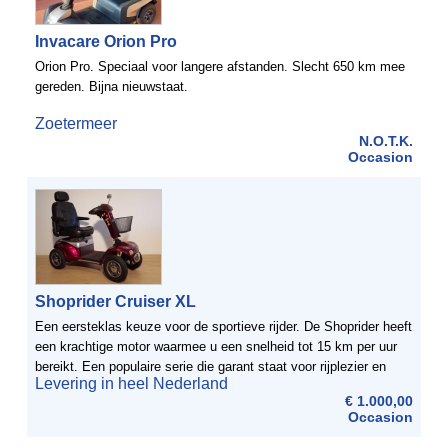
Invacare Orion Pro
Orion Pro. Speciaal voor langere afstanden. Slecht 650 km mee
gereden. Bijna nieuwstaat.
Zoetermeer
N.O.T.K.
Occasion
Shoprider Cruiser XL
Een eersteklas keuze voor de sportieve rijder. De Shoprider heeft
een krachtige motor waarmee u een snelheid tot 15 km per uur
bereikt. Een populaire serie die garant staat voor rijplezier en
Levering in heel Nederland
stabiliteit. Geschikt voor zowel om het ...
€ 1.000,00
Occasion