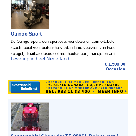
Quingo Sport
De Quingo Sport, een sportieve, wendbare en comfortabele
scootmobiel voor buitenshuis. Standaard voorzien van twee
spiegel, draaibare luxestoel met hoofdsteun, mandje en anti-
Levering in heel Nederland
slip mat. Deze mooie scootmobiel is tevens uitgevoerd met ...
€ 1.500,00
Occasion