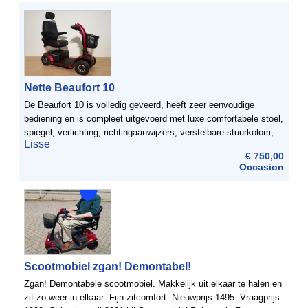
Nette Beaufort 10
De Beaufort 10 is volledig geveerd, heeft zeer eenvoudige
bediening en is compleet uitgevoerd met luxe comfortabele stoel,
spiegel, verlichting, richtingaanwijzers, verstelbare stuurkolom,
Lisse
boodschappenmand etc. Door zijn korte draaicirkel ...
€ 750,00
Occasion
Scootmobiel zgan! Demontabel!
Zgan! Demontabele scootmobiel. Makkelijk uit elkaar te halen en
zit zo weer in elkaar Fijn zitcomfort. Nieuwprijs 1495.-Vraagprijs