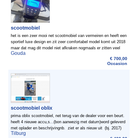
scootmobiel
het is een zeer mooi net scootmobiel van vermeiren en heeft een
sportief luxe design en zit zeer comfortabel model komt uit 2018
maar dat mag dit model niet afkraken nogmaals er zitten veel
Gouda
functies op zo kunt u gemakkelijk de leuningen ...
€ 700,00
Occasion
scootmobiel oblix
prima oblix scootmobiel, net terug van de dealer voor een beurt.
heeft 4 nieuwe accu,s...(bon aanwezig met datum)word geleverd
met oplader en beschrijvingnb. ziet er als nieuw uit (bj. 2017)
Tilburg
van oudere man (70) dat ...