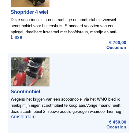
Shoprider 4 wiel
Deze scootmobiel is een krachtige en comfortabele vierwiel
scootmobiel voor buitenshuis. Standaard voorzien van een
spiegel, draaibare luxestoel met hoofdsteun, mandje en anti-
Lisse
slip mat. ScootmobielDiscount heeft een uitgebreid ...
€ 700,00
Occasion
Scootmobiel
Wegens het krijgen van een scootmobiel via het WMO bied ik
hierbij mijn eigen scootmobiel te koop aan.Vorige maand heeft
deze scootmobiel 2 nieuwe accu's gekregen waardoor hier nog
Amsterdam
een kleine 2 jaar garantie op zit.Bieden vanaf 450 ...
€ 450,00
Occasion