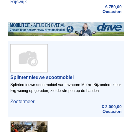
Rijswijk
twee heupoperaties. Operaties zijn geslaagd dus ik ...
€ 750,00
Occasion
Splinter nieuwe scootmobiel
Splinternieuwe scootmobiel van Invacare Metro. Bijzondere kleur.
Erg weinig op gereden, zie de strepen op de banden.
Zoetermeer
€ 2.000,00
Occasion