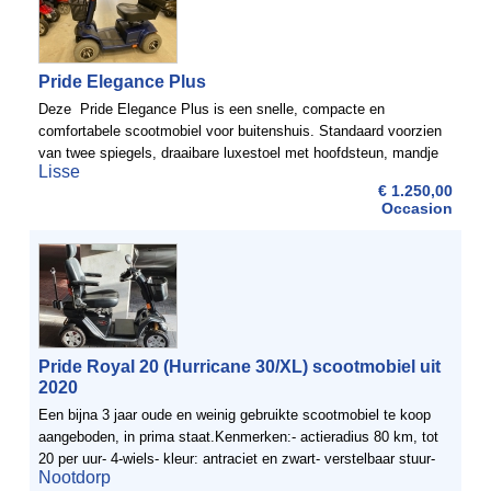
Pride Elegance Plus
Deze Pride Elegance Plus is een snelle, compacte en
comfortabele scootmobiel voor buitenshuis. Standaard voorzien
van twee spiegels, draaibare luxestoel met hoofdsteun, mandje
Lisse
en anti-slip mat. ScootmobielDiscount heeft een ...
€ 1.250,00
Occasion
Pride Royal 20 (Hurricane 30/XL) scootmobiel uit
2020
Een bijna 3 jaar oude en weinig gebruikte scootmobiel te koop
aangeboden, in prima staat.Kenmerken:- actieradius 80 km, tot
20 per uur- 4-wiels- kleur: antraciet en zwart- verstelbaar stuur-
Nootdorp
gemakkelijk instellen naar lage en hoge ...