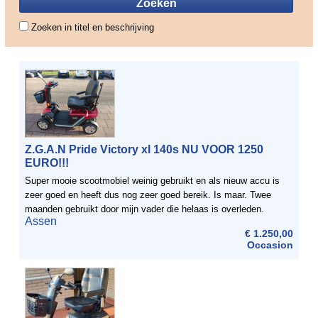
Zoeken in titel en beschrijving
Z.G.A.N Pride Victory xl 140s NU VOOR 1250
EURO!!!
Super mooie scootmobiel weinig gebruikt en als nieuw accu is
zeer goed en heeft dus nog zeer goed bereik. Is maar. Twee
maanden gebruikt door mijn vader die helaas is overleden.
Assen
Natuurlijk krijgt u de lader er ook bij. Nu voor ...
€ 1.250,00
Occasion