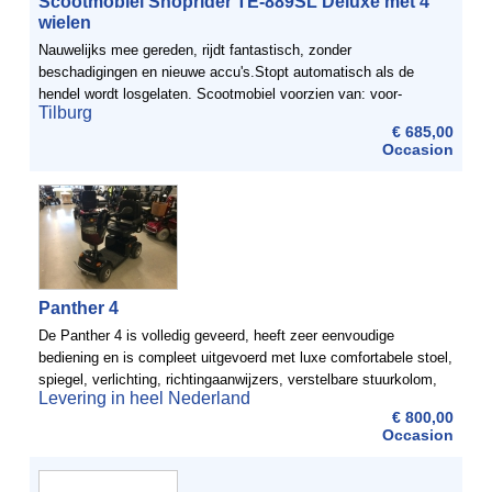
Scootmobiel Shoprider TE-889SL Deluxe met 4
wielen
Nauwelijks mee gereden, rijdt fantastisch, zonder
beschadigingen en nieuwe accu's.Stopt automatisch als de
hendel wordt losgelaten. Scootmobiel voorzien van: voor-
Tilburg
achterlichten, remlicht, gevarenlicht, claxon en ...
€ 685,00
Occasion
Panther 4
De Panther 4 is volledig geveerd, heeft zeer eenvoudige
bediening en is compleet uitgevoerd met luxe comfortabele stoel,
spiegel, verlichting, richtingaanwijzers, verstelbare stuurkolom,
Levering in heel Nederland
boodschappenmand etc. Door zijn korte draaicirkel is ...
€ 800,00
Occasion