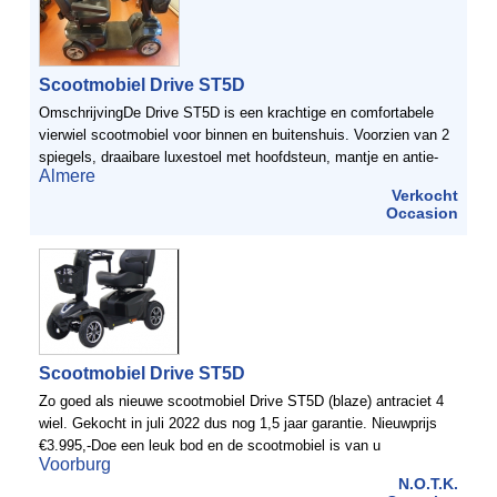
Scootmobiel Drive ST5D
OmschrijvingDe Drive ST5D is een krachtige en comfortabele
vierwiel scootmobiel voor binnen en buitenshuis. Voorzien van 2
spiegels, draaibare luxestoel met hoofdsteun, mantje en antie-
Almere
slip mat. De scootmobiel is uitgevoerd met grote ...
Verkocht
Occasion
Scootmobiel Drive ST5D
Zo goed als nieuwe scootmobiel Drive ST5D (blaze) antraciet 4
wiel. Gekocht in juli 2022 dus nog 1,5 jaar garantie. Nieuwprijs
€3.995,-Doe een leuk bod en de scootmobiel is van u
Voorburg
N.O.T.K.