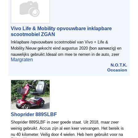
Vivo Life & Mobility opvouwbare inklapbare
scootmobiel ZGAN
Inklapbare /opvouwbare scootmobiel van Vivo + Life &
Mobility.Nieuw gekocht eind augustus 2020 (bon aanwezig) en
nauwelijks gebruikt.Ideaal om mee te nemen in de auto, zeer
Margraten
makkelijk inklapbaar. Ook binnen zeer goed te gebruiken, ...
N.O.T.K.
Occasion
Shoprider 889SLBF
Shoprider 889SLBF in zeer goede staat. Uit 2018, maar zeer
weinig gebruikt. Accus zijn al een keer vervangen. Het bereik is
nu 40 kilometer. Veilig door 4 wielen. Heb hem gebruikt voor na