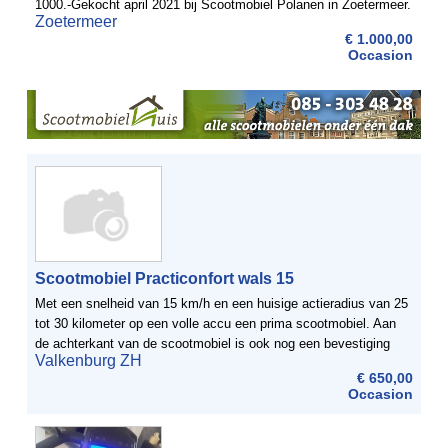
1000.-Gekocht april 2021 bij Scootmobiel Polanen in Zoetermeer.
Zoetermeer
Heel weinig ...
€ 1.000,00
Occasion
Scootmobiel Practiconfort wals 15
Met een snelheid van 15 km/h en een huisige actieradius van 25
tot 30 kilometer op een volle accu een prima scootmobiel. Aan
de achterkant van de scootmobiel is ook nog een bevestiging
Valkenburg ZH
aanwezig om eventueel krukken of een loopstok aan vast ...
€ 650,00
Occasion