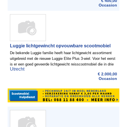
€ 400,00
Occasion
Luggie lichtgewincht opvouwbare scootmobiel
De bekende Luggie familie heeft haar lichtgewicht assortiment
uitgebreid met de nieuwe Luggie Elite Plus 3-wiel. Voor het eerst
is er een goed geveerde lichtgewicht reisscootmobiel die in drie
Utrecht
eenvoudige handelingen is op te vouwen. ...
€ 2.000,00
Occasion