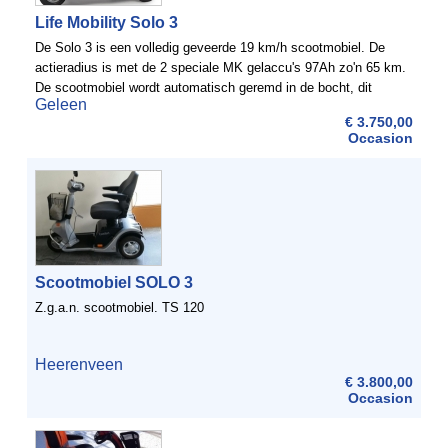
Life Mobility Solo 3
De Solo 3 is een volledig geveerde 19 km/h scootmobiel. De
actieradius is met de 2 speciale MK gelaccu's 97Ah zo'n 65 km.
De scootmobiel wordt automatisch geremd in de bocht, dit
Geleen
vergroot de rij veiligheid. De beroemde en ...
€ 3.750,00
Occasion
Scootmobiel SOLO 3
Z.g.a.n. scootmobiel. TS 120
Heerenveen
€ 3.800,00
Occasion