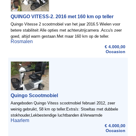
QUINGO VITESS-2. 2016 met 160 km op teller
Quingo Vitesse 2 scootmobiel van het jaar 2016.5 Wielen voor
betere stabiliteit Alle opties met achteruitrijcamera .Accu's zeer
goed, altijd warm gestaan.Met maar 160 km op de teller.
Rosmalen
€ 4.000,00
Occasion
Quingo Scootmobiel
Aangeboden Quingo Vitess scootmobiel februari 2012, zeer
weinig gebruikt, 58 km op teller.Extra's: Stoeltas met dubbele
stokhouder,Lekbestendige luchtbanden &Verwarmde
Haarlem
stuurgrepen.Ideaal, de 5 wiels scootmobiel kan NIET ...
€ 4.000,00
Occasion