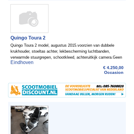
Quingo Toura 2
Quingo Toura 2 model, augustus 2015.voorzien van dubbele
krukhouder, stoeltas achter, lekbescherming luchtbanden,
verwarmde stuurgrepen, schootkleed, achteruitkijk camera.Geen
Eindhoven
schade, 5 wielen. Onderhoudsbeurten bijgehouden. In garage ...
€ 4.250,00
Occasion