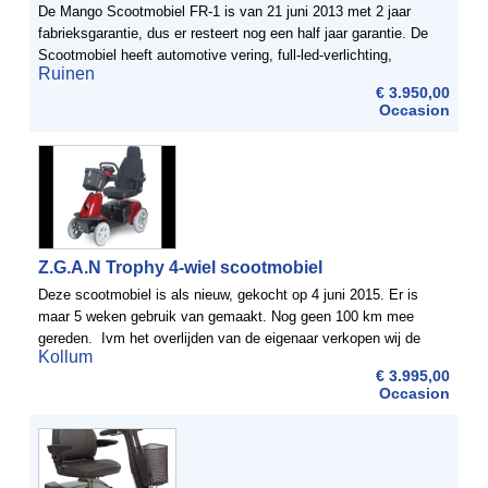
De Mango Scootmobiel FR-1 is van 21 juni 2013 met 2 jaar
fabrieksgarantie, dus er resteert nog een half jaar garantie. De
Scootmobiel heeft automotive vering, full-led-verlichting,
Ruinen
dubbelgevorkte wielvormig en een draagvermogen tot ...
€ 3.950,00
Occasion
Z.G.A.N Trophy 4-wiel scootmobiel
Deze scootmobiel is als nieuw, gekocht op 4 juni 2015. Er is
maar 5 weken gebruik van gemaakt. Nog geen 100 km mee
gereden. Ivm het overlijden van de eigenaar verkopen wij de
Kollum
scootmobiel. Nieuwprijs €5606,22 aankoop papieren ...
€ 3.995,00
Occasion