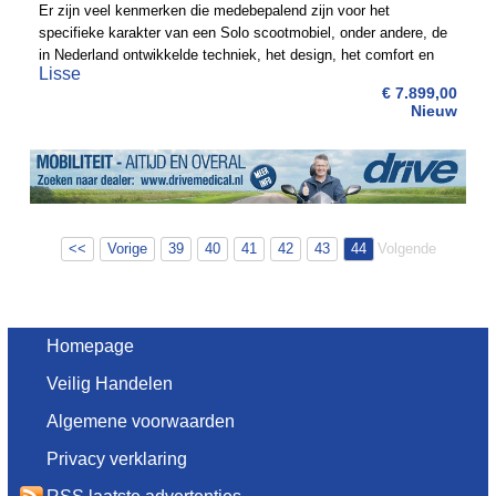
Er zijn veel kenmerken die medebepalend zijn voor het
specifieke karakter van een Solo scootmobiel, onder andere, de
in Nederland ontwikkelde techniek, het design, het comfort en
Lisse
prestaties plus een verfijnde rijbeleving. Het is de ...
€ 7.899,00
Nieuw
<<
Vorige
39
40
41
42
43
44
Volgende
Homepage
Veilig Handelen
Algemene voorwaarden
Privacy verklaring