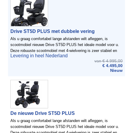
Drive ST5D PLUS met dubbele vering
Als u graag comfortabel lange afstanden wilt afleggen, is
scootmobiel nieuwe Drive ST5D PLUS het ideale model voor u.
Deze robuuste scootmobiel met 4-wielvering is zeer stabiel en
Levering in heel Nederland
mede door de grote profielbanden, ook nog eens geschikt ...
van € 4.995,00
€ 4.495,00
Nieuw
De nieuwe Drive ST5D PLUS
Als u graag comfortabel lange afstanden wilt afleggen, is
scootmobiel nieuwe Drive ST5D PLUS het ideale model voor u.
Deze robuuste scootmobiel met 4-wielvering is zeer stabiel en