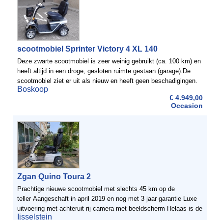
scootmobiel Sprinter Victory 4 XL 140
Deze zwarte scootmobiel is zeer weinig gebruikt (ca. 100 km) en
heeft altijd in een droge, gesloten ruimte gestaan (garage).De
scootmobiel ziet er uit als nieuw en heeft geen beschadigingen.
Boskoop
De scootmobiel is verzekerd t/m juli 2016.
€ 4.949,00
Occasion
Zgan Quino Toura 2
Prachtige nieuwe scootmobiel met slechts 45 km op de
teller Aangeschaft in april 2019 en nog met 3 jaar garantie Luxe
uitvoering met achteruit rij camera met beeldscherm Helaas is de
Ijsselstein
eigenaar onverwachts overleden