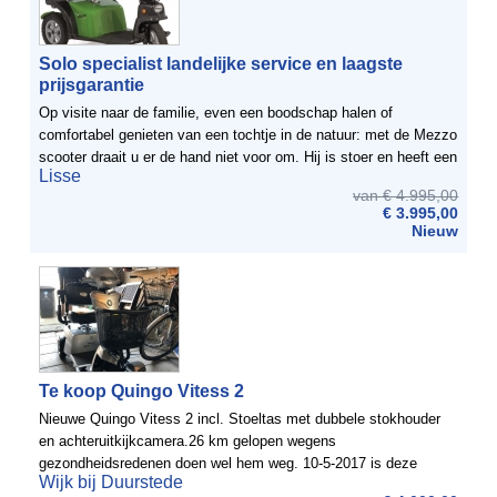
Solo specialist landelijke service en laagste
prijsgarantie
Op visite naar de familie, even een boodschap halen of
comfortabel genieten van een tochtje in de natuur: met de Mezzo
scooter draait u er de hand niet voor om. Hij is stoer en heeft een
Lisse
comfortabele zit. Benen en voeten hebben royaal de ...
van € 4.995,00
€ 3.995,00
Nieuw
Te koop Quingo Vitess 2
Nieuwe Quingo Vitess 2 incl. Stoeltas met dubbele stokhouder
en achteruitkijkcamera.26 km gelopen wegens
gezondheidsredenen doen wel hem weg. 10-5-2017 is deze
Wijk bij Duurstede
aangeschaft.