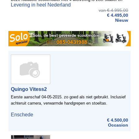
Levering in heel Nederland
mede door de grote profielbanden, ook nog eens geschikt ...
van € 4.995,00
€ 4.495,00
Nieuw
Quingo Vitess2
Eerste aanschaf 04-05-2015. zo goed als niet gebruikt. Inclusief
achteruit camera, verwarmde handgrepen en stoeltas.
Enschede
€ 4.500,00
Occasion