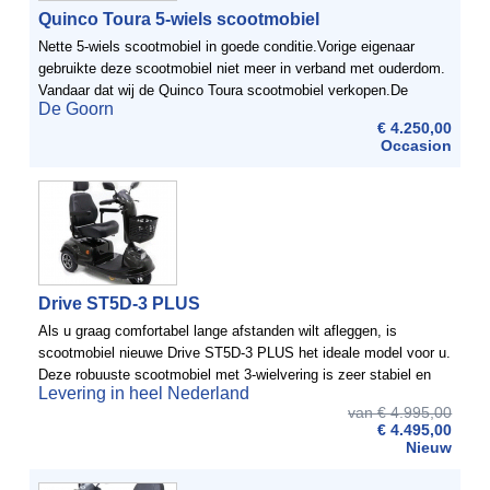
Quinco Toura 5-wiels scootmobiel
Nette 5-wiels scootmobiel in goede conditie.Vorige eigenaar
gebruikte deze scootmobiel niet meer in verband met ouderdom.
Vandaar dat wij de Quinco Toura scootmobiel verkopen.De
De Goorn
scootmobiel heeft altijd binnen gestaan. Voor een prijs van ...
€ 4.250,00
Occasion
Drive ST5D-3 PLUS
Als u graag comfortabel lange afstanden wilt afleggen, is
scootmobiel nieuwe Drive ST5D-3 PLUS het ideale model voor u.
Deze robuuste scootmobiel met 3-wielvering is zeer stabiel en
Levering in heel Nederland
mede door de grote profielbanden, ook nog eens geschikt ...
van € 4.995,00
€ 4.495,00
Nieuw