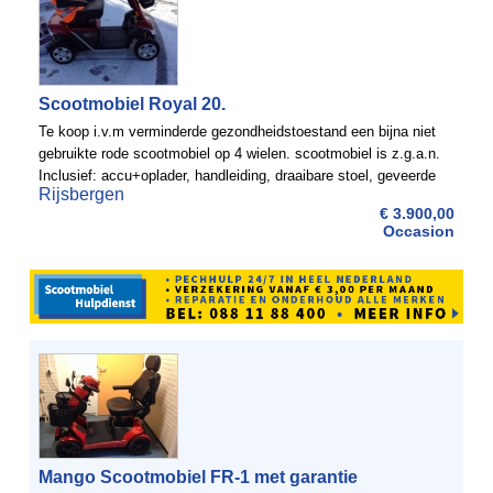
Scootmobiel Royal 20.
Te koop i.v.m verminderde gezondheidstoestand een bijna niet
gebruikte rode scootmobiel op 4 wielen. scootmobiel is z.g.a.n.
Inclusief: accu+oplader, handleiding, draaibare stoel, geveerde
Rijsbergen
zitting, spiegel en mandje voorkant.20 km per ...
€ 3.900,00
Occasion
Mango Scootmobiel FR-1 met garantie