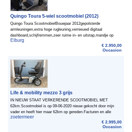
Quingo Toura 5-wiel scootmobiel (2012)
Quingo Toura ScootmobielBouwjaar 2012gepolsterde
armleuningen,extra hoge rugleuning,vernieuwd digitaal
dashboard,schijfremmen,zeer ruime in- en uitstap,mandje op
Elburg
frame (gewicht boodschappen heeft geen invloed op
€ 2.950,00
stuurgedrag),gepolsterde ...
Occasion
Life & mobility mezzo 3 grijs
IN NIEUW STAAT VERKERENDE SCOOTMOBIEL MET
62km.Scootmobiel is op 09-06-2020 nieuw gekocht door mijn
vader en heeft hier maar 62km op gereden.Facturen en alle
zoetermeer
boekjes zijn aanwezig!Nieuwprijs was 3950,- euro.
€ 2.995,00
Occasion