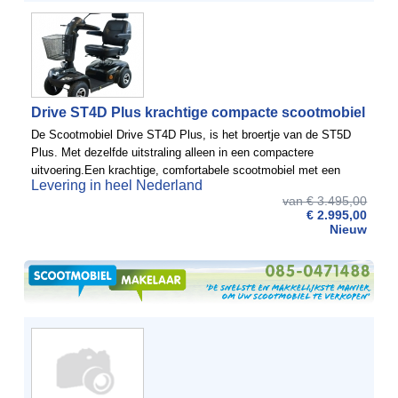
Drive ST4D Plus krachtige compacte scootmobiel
De Scootmobiel Drive ST4D Plus, is het broertje van de ST5D
Plus. Met dezelfde uitstraling alleen in een compactere
uitvoering.Een krachtige, comfortabele scootmobiel met een
Levering in heel Nederland
snelheid van 12 km en een actieradius van 40 km.De grote en ...
van € 3.495,00
€ 2.995,00
Nieuw