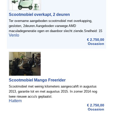
Scootmobiel overkapt, 2 deuren
Ter overname aangeboden scootmobiel met overkapping,
gesloten, 2deuren.Aangeboden vanwege AMD
maculadegeneratie ogen en daardoor slecht ziende.Snelheid: 15
Venlo
KM. Per uur. Is afgesteld op 13 KM. Per uur.Dat is zo ongeveer
€ 2.750,00
de ...
Occasion
Scootmobiel Mango Freerider
Scootmobiel met weinig kilometers aangescahft in augustus
2013, garantie tot en met augustus 2015. In zomer 2014 nog
twee nieuwe accu's geplaatst.
Hattem
€ 2.750,00
Occasion