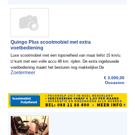
Quingo Plus scootmobiel met extra
voetbediening
Luxe scootmobiel met een topsnelheid van maar liefst 15 km/u.
U kunt met een volle accu 48 km. rijden. De extra ingebouwde
voetbediening maakt het besturen nog makkelijker.De
Zoetermeer
scootmobiel is uit 2014 en heeft slechts 23 km gereden. ...
€ 3.000,00
Occasion