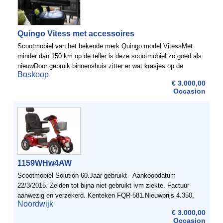
Quingo Vitess met accessoires
Scootmobiel van het bekende merk Quingo model VitessMet
minder dan 150 km op de teller is deze scootmobiel zo goed als
nieuwDoor gebruik binnenshuis zitter er wat krasjes op de
Boskoop
armleuningen en een klein stukje van het rechter ...
€ 3.000,00
Occasion
1159WHw4AW
Scootmobiel Solution 60.Jaar gebruikt - Aankoopdatum
22/3/2015. Zelden tot bijna niet gebruikt ivm ziekte. Factuur
aanwezig en verzekerd. Kenteken FQR-581.Nieuwprijs 4.350,
Noordwijk
bieden vanaf 2.000.SpecificatiesDe Solution 60 is de ...
€ 3.000,00
Occasion