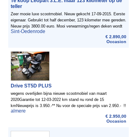
Te koop Leopart 3.L.E. maar 123 kilometer op de
teller
Zeer mooie luxe scootmobiel. Nieuw gekocht 17-09-2015. Eerste
eigenaar. Gebruikt tot half december, 123 kilometer mee gereden.
Nieuw prijs 3800.00 euro. Mooi verwarmings/regen deken wordt
Sint-Oedenrode
bijgeleverd
€ 2.890,00
Occasion
Drive ST5D PLUS
wegens overlijden bijna nieuwe scootmobiel van maart
2020Garantie tot 12-03-2022 km stand nu rond de 15
kmNieuwprijs is 3.950.-** Nu voor de speciale prijs van 2.950.- !!
almere
€ 2.950,00
Occasion