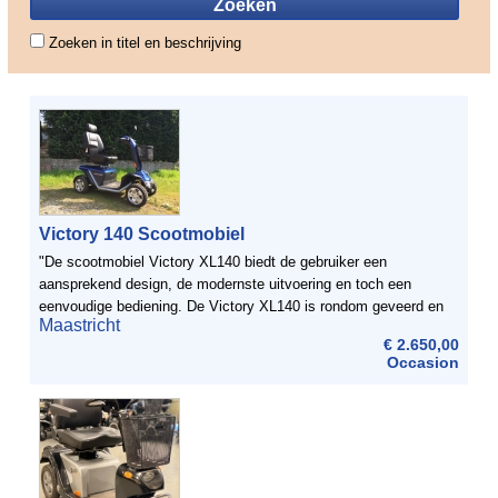
Zoeken in titel en beschrijving
Victory 140 Scootmobiel
"De scootmobiel Victory XL140 biedt de gebruiker een
aansprekend design, de modernste uitvoering en toch een
eenvoudige bediening. De Victory XL140 is rondom geveerd en
Maastricht
voor zelfs voorzien van schijfremmen. Daardoor is het ...
€ 2.650,00
Occasion