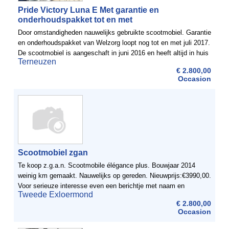
Pride Victory Luna E Met garantie en
onderhoudspakket tot en met
Door omstandigheden nauwelijks gebruikte scootmobiel. Garantie
en onderhoudspakket van Welzorg loopt nog tot en met juli 2017.
De scootmobiel is aangeschaft in juni 2016 en heeft altijd in huis
Terneuzen
gestaan. Er is heel weinig mee ...
€ 2.800,00
Occasion
Scootmobiel zgan
Te koop z.g.a.n. Scootmobile élégance plus. Bouwjaar 2014
weinig km gemaakt. Nauwelijks op gereden. Nieuwprijs:€3990,00.
Voor serieuze interesse even een berichtje met naam en
Tweede Exloermond
telefoonnummer.
€ 2.800,00
Occasion