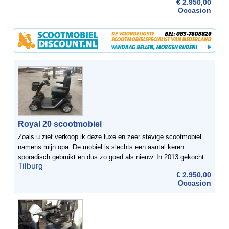
€ 2.950,00
Occasion
Royal 20 scootmobiel
Zoals u ziet verkoop ik deze luxe en zeer stevige scootmobiel
namens mijn opa. De mobiel is slechts een aantal keren
sporadisch gebruikt en dus zo goed als nieuw. In 2013 gekocht
Tilburg
bij de Molenaar voor circa €5000-, alle papieren ...
€ 2.950,00
Occasion