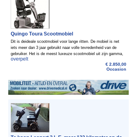
Quingo Toura Scootmobiel
Dit is deideale scootmobiel voor lange ritten. De mobiel is net
iets meer dan 3 jaar gebruikt naar volle tevredenheid van de
gebruiker. Het is de meest luxeuze scootmobiel uit zijn gamma,
overpelt
5 wielen, heel stabiel. Nieuw waarde 7250 Euro. ...
€ 2.850,00
Occasion