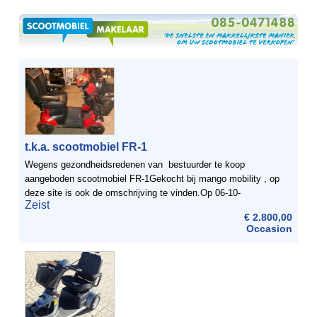
t.k.a. scootmobiel FR-1
Wegens gezondheidsredenen van bestuurder te koop
aangeboden scootmobiel FR-1Gekocht bij mango mobility , op
deze site is ook de omschrijving te vinden.Op 06-10-
Zeist
2016 NIEUW aangeschaft voor € 4100, factuur aanwezig.Vanaf
€ 2.800,00
...
Occasion