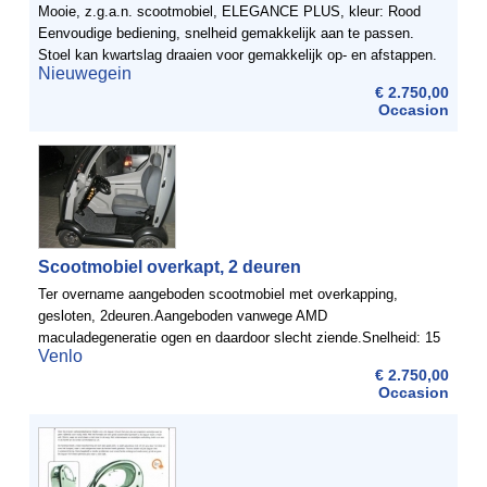
Mooie, z.g.a.n. scootmobiel, ELEGANCE PLUS, kleur: Rood
Eenvoudige bediening, snelheid gemakkelijk aan te passen.
Stoel kan kwartslag draaien voor gemakkelijk op- en afstappen.
Nieuwegein
De armleuning kan worden weggeklapt. Fabrieksgarantie loopt ...
€ 2.750,00
Occasion
Scootmobiel overkapt, 2 deuren
Ter overname aangeboden scootmobiel met overkapping,
gesloten, 2deuren.Aangeboden vanwege AMD
maculadegeneratie ogen en daardoor slecht ziende.Snelheid: 15
Venlo
KM. Per uur. Is afgesteld op 13 KM. Per uur.Dat is zo ongeveer
€ 2.750,00
de ...
Occasion