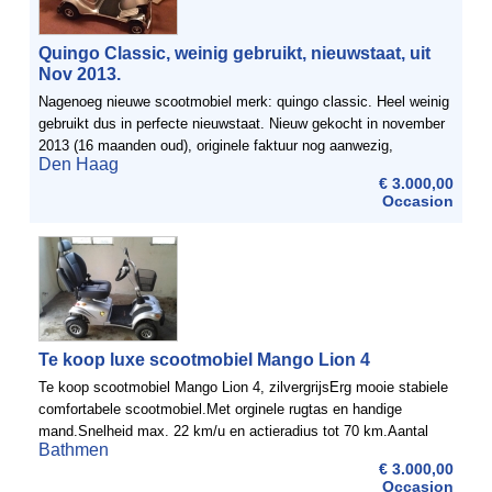
Quingo Classic, weinig gebruikt, nieuwstaat, uit
Nov 2013.
Nagenoeg nieuwe scootmobiel merk: quingo classic. Heel weinig
gebruikt dus in perfecte nieuwstaat. Nieuw gekocht in november
2013 (16 maanden oud), originele faktuur nog aanwezig,
Den Haag
nieuwprijs was 4250,- euro. Door 5 wielen is deze ...
€ 3.000,00
Occasion
Te koop luxe scootmobiel Mango Lion 4
Te koop scootmobiel Mango Lion 4, zilvergrijsErg mooie stabiele
comfortabele scootmobiel.Met orginele rugtas en handige
mand.Snelheid max. 22 km/u en actieradius tot 70 km.Aantal
Bathmen
wielen 4 voor gebruik binnen- en buiten.Goede vering voor- ...
€ 3.000,00
Occasion