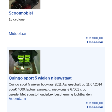
Scootmobiel
15 cyclone
Middelaar
€ 2.500,00
Occasion
Quingo sport 5 wielen nieuwstaat
Quingo sport 5 wielen bouwjaar 2011.Aangeschaft op 11.07.2014
voor€ 4000.factuur aanwezig. nieuwprijs € 67001 x op
geredenMet zuurstofhouderLek bescherming luchtbanden
Veendam
Stoeltas met dubbele stokhouder 650 watt motorMaximale ...
€ 2.500,00
Occasion