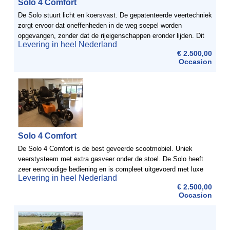
Solo 4 Comfort
De Solo stuurt licht en koersvast. De gepatenteerde veertechniek
zorgt ervoor dat oneffenheden in de weg soepel worden
opgevangen, zonder dat de rijeigenschappen eronder lijden. Dit
Levering in heel Nederland
maakt de Solo uitermate geschikt voor lange afstanden en ...
€ 2.500,00
Occasion
Solo 4 Comfort
De Solo 4 Comfort is de best geveerde scootmobiel. Uniek
veerstysteem met extra gasveer onder de stoel. De Solo heeft
zeer eenvoudige bediening en is compleet uitgevoerd met luxe
Levering in heel Nederland
comfortabele stoel, spiegel, verlichting, ...
€ 2.500,00
Occasion