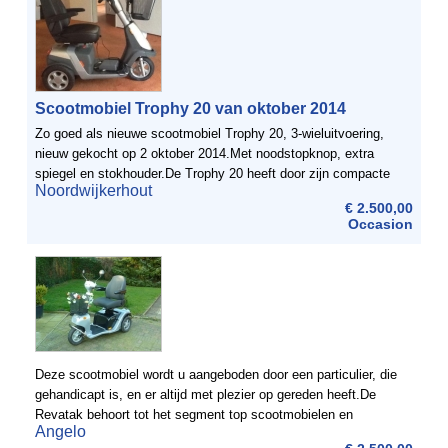
Scootmobiel Trophy 20 van oktober 2014
Zo goed als nieuwe scootmobiel Trophy 20, 3-wieluitvoering,
nieuw gekocht op 2 oktober 2014.Met noodstopknop, extra
spiegel en stokhouder.De Trophy 20 heeft door zijn compacte
Noordwijkerhout
afmetingen een kleine draaicirkel en hoog rijcomfort door ...
€ 2.500,00
Occasion
Deze scootmobiel wordt u aangeboden door een particulier, die
gehandicapt is, en er altijd met plezier op gereden heeft.De
Revatak behoort tot het segment top scootmobielen en
Angelo
staatbekend om zijn ongekende vering en wegligging, ...