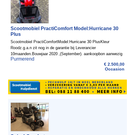
Scootmobiel PractiComfort Model:Hurricane 30
Plus
Scootmobiel PractiComfortModel:Hurricane 30 PlusKleur
Roodz.g.a.n zit nog in de garantie bij Leverancier
10maanden.Bouwjaar 2020 ,(September). aankoopbon aanwezig
Purmerend
.(nieuwprijs €6.245,-). NIEUWSTAATIn juli 2021 nog oh beurt bij
€ 2.500,00
...
Occasion