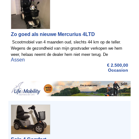
Zo goed als nieuwe Mercurius 4LTD
Scootmobiel van 4 maanden oud, slechts 44 km op de teller.
Wegens de gezondheid van mijn grootvader verkopen we hem
weer, helaas neemt de dealer hem niet meer terug. De
Assen
scootmobiel is eigenlijk nieuw, goede accu en veel overige ...
€ 2.500,00
Occasion