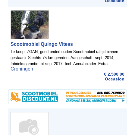
Occasion
Scootmobiel Quingo Vitess
Te koop: ZGAN, goed onderhouden Scootmobiel (altijd binnen
gestaan). Slechts 75 km gereden. Aangeschaft: sept. 2014,
fabrieksgarantie tot sep. 2017. Incl. Accu/oplader. Extra:
Groningen
verwarmde stuurgrepen, windscherm, stoeltas.
€ 2.500,00
Occasion