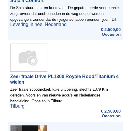
Solo 4 Comfort
De Solo stuurt licht en koersvast. De gepatenteerde veertechniek
zorgt ervoor dat oneffenheden in de weg soepel worden
opgevangen, zonder dat de rijeigenschappen eronder lijden. Dit
Levering in heel Nederland
maakt de Solo uitermate geschikt voor lange afstanden en ...
€ 2.500,00
Occasion
Zeer fraaie Drive PL1300 Royale Rood/Titanium 4
wielen
Zeer fraaie scootmobiel, luxe uitvoering, slechts 1079 Km
gereden. Voorzien van nieuwe accu's en Nederlandse
handleiding. Ophalen in Tilburg.
Tilburg
€ 2.500,00
Occasion