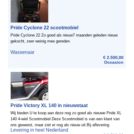
Pride Cyclone 22 scootmobiel
Pride Cyclone 22 Zo goed als nieuw7 maanden geleden nieuw
gekocht, zeer weinig mee gereden.
Wassenaar
€ 2.500,00
Occasion
Pride Victory XL 140 in nieuwstaat
Wij bieden U te koop aan deze nog zo goed als nieuwe Pride XL
140 4-wiel Scootmobiel.Deze Scootmobiel is van een klant van
ons geweest, maar ziet er nog als nieuw uit.Bij aflevering
Levering in heel Nederland
monteren wij 2 nieuwe 85 Amp accu's.Op zowel de ...