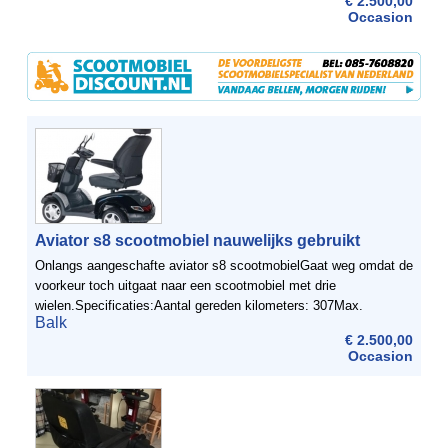
€ 2.500,00
Occasion
Aviator s8 scootmobiel nauwelijks gebruikt
Onlangs aangeschafte aviator s8 scootmobielGaat weg omdat de
voorkeur toch uitgaat naar een scootmobiel met drie
wielen.Specificaties:Aantal gereden kilometers: 307Max.
Balk
snelheid tot: 16 km/hBereik tot: 45 kmLengte: 157 cmBreedte:
€ 2.500,00
70 ...
Occasion