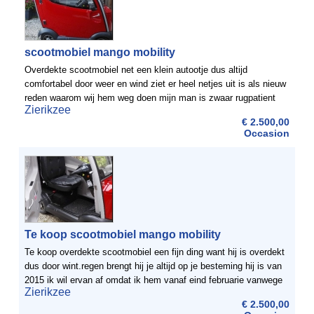
scootmobiel mango mobility
Overdekte scootmobiel net een klein autootje dus altijd
comfortabel door weer en wind ziet er heel netjes uit is als nieuw
reden waarom wij hem weg doen mijn man is zwaar rugpatient
Zierikzee
maar is een grote scooter gewend dus valt dit een beetje ...
€ 2.500,00
Occasion
Te koop scootmobiel mango mobility
Te koop overdekte scootmobiel een fijn ding want hij is overdekt
dus door wint.regen brengt hij je altijd op je besteming hij is van
2015 ik wil ervan af omdat ik hem vanaf eind februarie vanwege
Zierikzee
mijn rug in mijn bezit heb totaal 3 x ...
€ 2.500,00