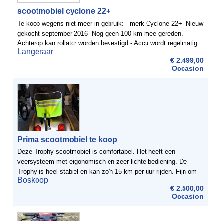
scootmobiel cyclone 22+
Te koop wegens niet meer in gebruik: - merk Cyclone 22+- Nieuw
gekocht september 2016- Nog geen 100 km mee gereden.-
Achterop kan rollator worden bevestigd.- Accu wordt regelmatig
Langeraar
opgeladen. - De scootmobiel staat altijd ...
€ 2.499,00
Occasion
Prima scootmobiel te koop
Deze Trophy scootmobiel is comfortabel. Het heeft een
veersysteem met ergonomisch en zeer lichte bediening. De
Trophy is heel stabiel en kan zo'n 15 km per uur rijden. Fijn om
Boskoop
met een fietser mee te komen in het verkeer. Het zitgedelte ...
€ 2.500,00
Occasion