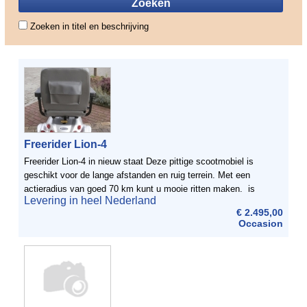
Zoeken in titel en beschrijving
Freerider Lion-4
Freerider Lion-4 in nieuw staat Deze pittige scootmobiel is
geschikt voor de lange afstanden en ruig terrein. Met een
actieradius van goed 70 km kunt u mooie ritten maken. is
Levering in heel Nederland
voorzien van een beveiliging zodat de scootmobiel ook ...
€ 2.495,00
Occasion