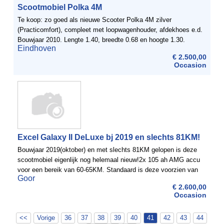
Scootmobiel Polka 4M
Te koop: zo goed als nieuwe Scooter Polka 4M zilver
(Practicomfort), compleet met loopwagenhouder, afdekhoes e.d.
Bouwjaar 2010. Lengte 1.40, breedte 0.68 en hoogte 1.30.
Eindhoven
Gewicht: 140 kg. Maximale snelheid 15 km. Maximaal
€ 2.500,00
toelaatbaar ...
Occasion
Excel Galaxy II DeLuxe bj 2019 en slechts 81KM!
Bouwjaar 2019(oktober) en met slechts 81KM gelopen is deze
scootmobiel eigenlijk nog helemaal nieuw!2x 105 ah AMG accu
voor een bereik van 60-65KM. Standaard is deze voorzien van
Goor
2x 73 ah(bereik 35-40km).De nieuwste scootmobiel uit de Exel ...
€ 2.600,00
Occasion
<<
Vorige
36
37
38
39
40
41
42
43
44