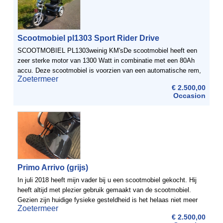
Scootmobiel pl1303 Sport Rider Drive
SCOOTMOBIEL PL1303weinig KM'sDe scootmobiel heeft een
zeer sterke motor van 1300 Watt in combinatie met een 80Ah
accu. Deze scootmobiel is voorzien van een automatische rem,
Zoetermeer
automatische remverlichting, noodrem, knipperlichten en voor ...
€ 2.500,00
Occasion
Primo Arrivo (grijs)
In juli 2018 heeft mijn vader bij u een scootmobiel gekocht. Hij
heeft altijd met plezier gebruik gemaakt van de scootmobiel.
Gezien zijn huidige fysieke gesteldheid is het helaas niet meer
Zoetermeer
mogelijk om met de scootmobiel op pad te gaan.Wij ...
€ 2.500,00