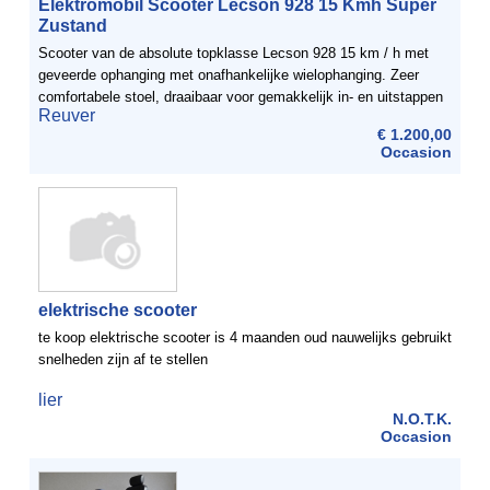
Elektromobil Scooter Lecson 928 15 Kmh Super
Zustand
Scooter van de absolute topklasse Lecson 928 15 km / h met
geveerde ophanging met onafhankelijke wielophanging. Zeer
comfortabele stoel, draaibaar voor gemakkelijk in- en uitstappen
Reuver
etc. De conditie is gebruikt, er zijn een paar ...
€ 1.200,00
Occasion
elektrische scooter
te koop elektrische scooter is 4 maanden oud nauwelijks gebruikt
snelheden zijn af te stellen
lier
N.O.T.K.
Occasion