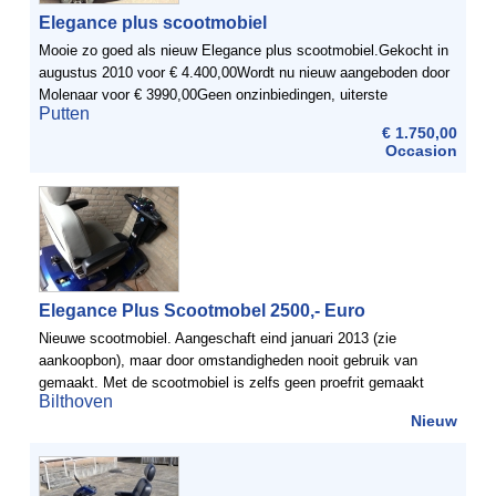
Elegance plus scootmobiel
Mooie zo goed als nieuw Elegance plus scootmobiel.Gekocht in
augustus 2010 voor € 4.400,00Wordt nu nieuw aangeboden door
Molenaar voor € 3990,00Geen onzinbiedingen, uiterste
Putten
verkoopprijs € 1750,00
€ 1.750,00
Occasion
Elegance Plus Scootmobel 2500,- Euro
Nieuwe scootmobiel. Aangeschaft eind januari 2013 (zie
aankoopbon), maar door omstandigheden nooit gebruik van
gemaakt. Met de scootmobiel is zelfs geen proefrit gemaakt
Bilthoven
alleen gekeken of die het goed deed. Het kentekenplaatje ...
Nieuw