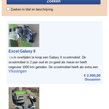
Zoeken in titel en beschrijving
Excel Galaxy II
i.v.m overlijden te koop een Galaxy II scootmobiel. De
scootmobiel is 2 jaar oud en zo goed als nieuw en heeft
ongeveer 1000 km gereden. De scootmobiel heeft als extra een
Vlissingen
degelijk windscherm. Op te halen in Vlissingen
€ 2.000,00
Occasion