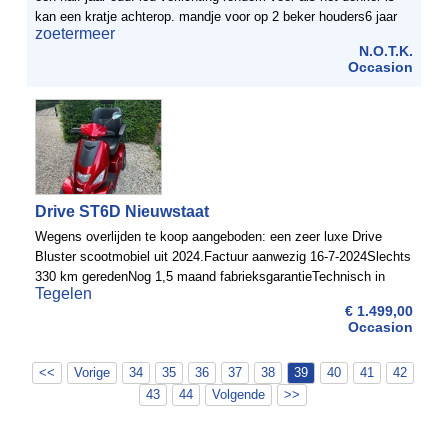
kan een kratje achterop. mandje voor op 2 beker houders6 jaar
zoetermeer
oud richting aanwijzers ...
N.O.T.K.
Occasion
Drive ST6D Nieuwstaat
Wegens overlijden te koop aangeboden: een zeer luxe Drive
Bluster scootmobiel uit 2024.Factuur aanwezig 16-7-2024Slechts
330 km geredenNog 1,5 maand fabrieksgarantieTechnisch in
Tegelen
nieuwstaatDoor onzorgvuldig gebruik zijn aan de buitenzijde ...
€ 1.499,00
Occasion
<<
Vorige
34
35
36
37
38
39
40
41
42
43
44
Volgende
>>