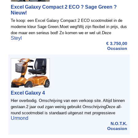
Excel Galaxy Compact 2 ECO ? Sage Green ?
Nieuw!
Te koop: een Excel Galaxy Compact 2 ECO scootmobiel in de
moderne kleur Sage Green.Moet weg!Wij zijn flexibel in prijs, dus
doe maar een serieus bod! Zo komen we er wel uit.Deze
Steyl
scootmobiel verkeert in absolute ...
€ 3.750,00
Occasion
Excel Galaxy 4
Hier overbodig. Omschrijving van een verkoop site. Altijd binnen
gestaan.2 jaar oud zgan weinig gebruikt OmschrijvingDeze all-
round scootmobiel is standaard uitgerust met progressieve
Urmond
instelbare schokdempers aan de achterzijde voor ...
N.O.T.K.
Occasion