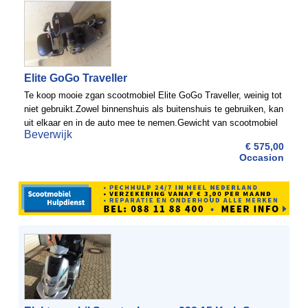
Elite GoGo Traveller
Te koop mooie zgan scootmobiel Elite GoGo Traveller, weinig tot
niet gebruikt.Zowel binnenshuis als buitenshuis te gebruiken, kan
uit elkaar en in de auto mee te nemen.Gewicht van scootmobiel
Beverwijk
is 34 kg, inclusief oplader en mandjePrijs 575, ...
€ 575,00
Occasion