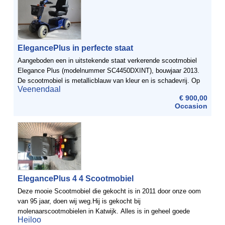
ElegancePlus in perfecte staat
Aangeboden een in uitstekende staat verkerende scootmobiel
Elegance Plus (modelnummer SC4450DXINT), bouwjaar 2013.
De scootmobiel is metallicblauw van kleur en is schadevrij. Op
Veenendaal
het voertuig was een onderhoudscontract van toepassing en het
€ 900,00
...
Occasion
ElegancePlus 4 4 Scootmobiel
Deze mooie Scootmobiel die gekocht is in 2011 door onze oom
van 95 jaar, doen wij weg.Hij is gekocht bij
molenaarscootmobielen in Katwijk. Alles is in geheel goede
Heiloo
staat, zitten wel gebruiksporen op.