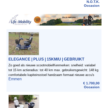
N.O.T.K.
Occasion
ELEGANCE | PLUS | 15KM/U | GEBRUIKT
Zo goed als nieuwe scootmobielKenmerken: snelheid: variabel
tot 15 km actieradius: tot 40 km max. gebruikersgewicht: 148 kg
comfortabele kapiteinsstoel handzaam formaat nieuwe accu's
Emmen
volledig nagekeken 3 maand garantieLEVERING DOOR ...
€ 1.700,00
Occasion