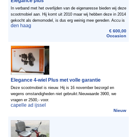
Elegance plus
In verband met het overlijden van de eigenaresse bieden wij deze
scootmobiel aan. Hij komt uit 2010 maar wij hebben deze in 2014
gekocht als demomodel, is dus erg weinig mee gereden. Accu is
den haag
aan vervanging toe, vandaar de lage ...
€ 600,00
Occasion
Elegance 4-wiel Plus met volle garantie
Deze scootmobiel is nieuw. Hij is 16 november bezorgd en
wegens omstandigheden niet gebruikt.Nieuwaarde 3900, we
vragen er 2500,- voor.
capelle ad ijssel
Nieuw