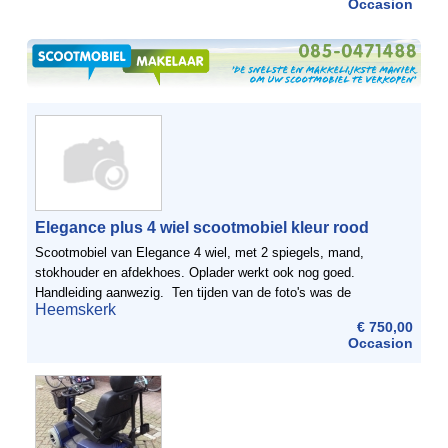
Occasion
Elegance plus 4 wiel scootmobiel kleur rood
Scootmobiel van Elegance 4 wiel, met 2 spiegels, mand,
stokhouder en afdekhoes. Oplader werkt ook nog goed.
Handleiding aanwezig. Ten tijden van de foto's was de
Heemskerk
scootmobiel wat stoffig, deze is nu blinkend schoon. Let op
€ 750,00
ophalen ...
Occasion