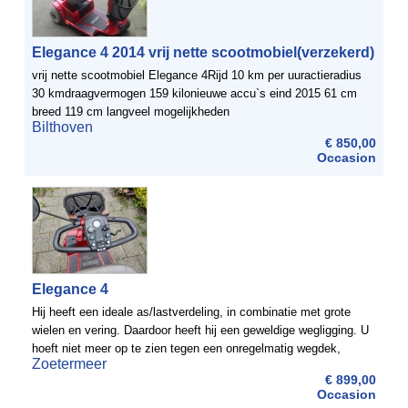
Elegance 4 2014 vrij nette scootmobiel(verzekerd)
vrij nette scootmobiel Elegance 4Rijd 10 km per uuractieradius
30 kmdraagvermogen 159 kilonieuwe accu`s eind 2015 61 cm
breed 119 cm langveel mogelijkheden
Bilthoven
€ 850,00
Occasion
Elegance 4
Hij heeft een ideale as/lastverdeling, in combinatie met grote
wielen en vering. Daardoor heeft hij een geweldige wegligging. U
hoeft niet meer op te zien tegen een onregelmatig wegdek,
Zoetermeer
drempels en stoepen. En dankzij de draaibare luxe ...
€ 899,00
Occasion