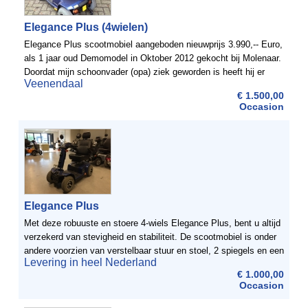
Elegance Plus (4wielen)
Elegance Plus scootmobiel aangeboden nieuwprijs 3.990,-- Euro,
als 1 jaar oud Demomodel in Oktober 2012 gekocht bij Molenaar.
Doordat mijn schoonvader (opa) ziek geworden is heeft hij er
Veenendaal
bijna niet mee gereden. Is helemaal compleet met 2 ...
€ 1.500,00
Occasion
Elegance Plus
Met deze robuuste en stoere 4-wiels Elegance Plus, bent u altijd
verzekerd van stevigheid en stabiliteit. De scootmobiel is onder
andere voorzien van verstelbaar stuur en stoel, 2 spiegels en een
Levering in heel Nederland
mandje.ScootmobielDiscount heeft een ...
€ 1.000,00
Occasion