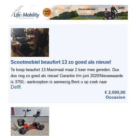
Scootmobiel beaufort 13 zo goed als nieuw!
Te koop beaufort 13.Maximaal maar 2 keer mee gereden. Dus
dus nog zo goed als nieuw! Garantie t/m juni 2020!Nieuwwaarde
is 3750,- aankoopbon is aanwezig.Bent u op zoek naar
Delft
een stevig, comfortabel en goed scootmobiel, neem dat ...
€ 2.000,00
Occasion