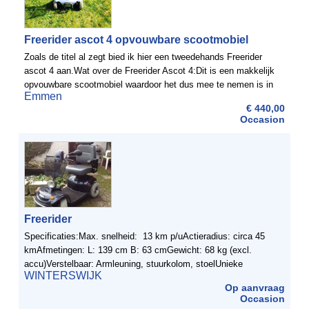
Freerider ascot 4 opvouwbare scootmobiel
Zoals de titel al zegt bied ik hier een tweedehands Freerider
ascot 4 aan.Wat over de Freerider Ascot 4:Dit is een makkelijk
opvouwbare scootmobiel waardoor het dus mee te nemen is in
Emmen
onderandere te auto. De scootmobiel kan zelfs ...
€ 440,00
Occasion
Freerider
Specificaties:Max. snelheid: 13 km p/uActieradius: circa 45
kmAfmetingen: L: 139 cm B: 63 cmGewicht: 68 kg (excl.
accu)Verstelbaar: Armleuning, stuurkolom, stoelUnieke
WINTERSWIJK
kenmerken:- 4 wielen: stabiel en veilig- Standaard wielvering ...
Op aanvraag
Occasion