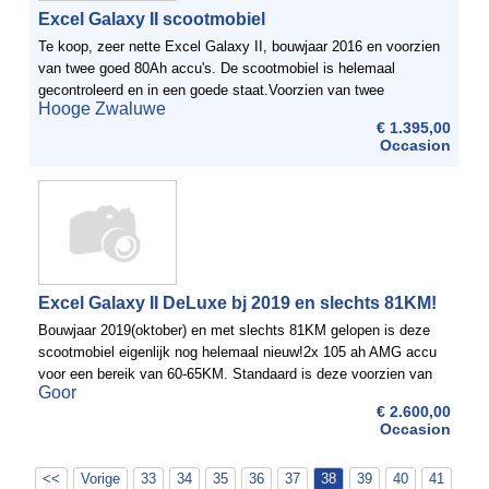
Excel Galaxy II scootmobiel
Te koop, zeer nette Excel Galaxy II, bouwjaar 2016 en voorzien
van twee goed 80Ah accu's. De scootmobiel is helemaal
gecontroleerd en in een goede staat.Voorzien van twee
Hooge Zwaluwe
spiegels.Algemene gegevens:De Excel Galaxy II 4 is een 15
€ 1.395,00
km/u ...
Occasion
Excel Galaxy II DeLuxe bj 2019 en slechts 81KM!
Bouwjaar 2019(oktober) en met slechts 81KM gelopen is deze
scootmobiel eigenlijk nog helemaal nieuw!2x 105 ah AMG accu
voor een bereik van 60-65KM. Standaard is deze voorzien van
Goor
2x 73 ah(bereik 35-40km).De nieuwste scootmobiel uit de Exel ...
€ 2.600,00
Occasion
<<
Vorige
33
34
35
36
37
38
39
40
41