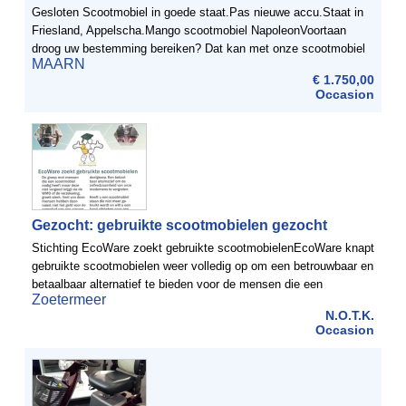
Gesloten Scootmobiel in goede staat.Pas nieuwe accu.Staat in
Friesland, Appelscha.Mango scootmobiel NapoleonVoortaan
droog uw bestemming bereiken? Dat kan met onze scootmobiel
MAARN
Napoleon! Deze scootmobiel kan gezien worden als een kleine ...
€ 1.750,00
Occasion
Gezocht: gebruikte scootmobielen gezocht
Stichting EcoWare zoekt gebruikte scootmobielenEcoWare knapt
gebruikte scootmobielen weer volledig op om een betrouwbaar en
betaalbaar alternatief te bieden voor de mensen die een
Zoetermeer
scootmobiel nodig hebben, maar deze niet vergoed krijgen ...
N.O.T.K.
Occasion