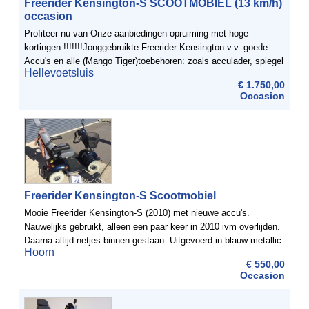
Freerider Kensington-S SCOOTMOBIEL (13 km/h)
occasion
Profiteer nu van Onze aanbiedingen opruiming met hoge
kortingen !!!!!!!Jonggebruikte Freerider Kensington-v.v. goede
Accu's en alle (Mango Tiger)toebehoren: zoals acculader, spiegel
Hellevoetsluis
boodschappenmandje eninstuctieboekje.Goede stabile ...
€ 1.750,00
Occasion
Freerider Kensington-S Scootmobiel
Mooie Freerider Kensington-S (2010) met nieuwe accu's.
Nauwelijks gebruikt, alleen een paar keer in 2010 ivm overlijden.
Daarna altijd netjes binnen gestaan. Uitgevoerd in blauw metallic.
Hoorn
Alles functioneert prima.Toebehoren: ...
€ 550,00
Occasion