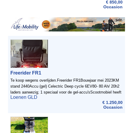
€ 850,00
Occasion
Freerider FR1
Te koop wegens overlijden.Freerider FR1Bouwjaar mei 2023KM
stand 2440Accu (gel) Celectric Deep cycle 6EV80- 80 Ah/ 20h2
laders aanwezig; 1 speciaal voor de gel-accu'sScootmobiel heeft
Loenen GLD
niet lang stil gestaan, accu's zijn in goede ...
€ 1.250,00
Occasion