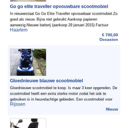
Go go elite traveller opvouwbare scootmobiel
In nieuwestaat Go Go Elite Traveller opvouwbaar scootmobiel.Zo
goed als nieuw. Bijna niet gebruikt.Aankoop papieren
aanwezig.Nieuwe batterij (aankoop 29 januari 2015) Factuur
Haarlem
aanwezig.BESCHRIJVINGDe GoTravel opvouwbare scootmobiel
€ 700,00
brengt ...
Occasion
Gloednieuwe blauwe scootmobiel
Gloednieuwe scootmobiel te koop. Is maar 3 keer opgereden. De
scootmobiel heeft een extra sterke motor zodat het ook te
gebruiken is in heuvelachtige gebieden. Een scootmobiel voor
Rijssen
buiten dus. Kleine draaicircel dus ook erg gemakkelijk ...
Nieuw