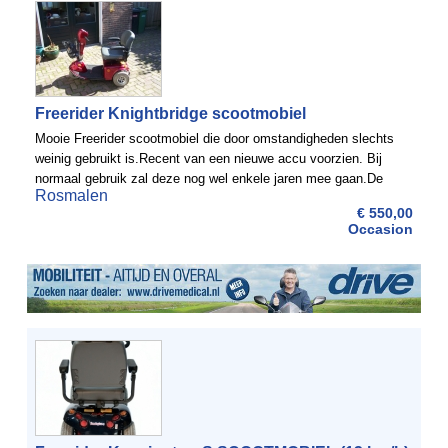
Freerider Knightbridge scootmobiel
Mooie Freerider scootmobiel die door omstandigheden slechts
weinig gebruikt is.Recent van een nieuwe accu voorzien. Bij
normaal gebruik zal deze nog wel enkele jaren mee gaan.De
Rosmalen
stoel is draaibaar zodat de opstap wordt vergemakkelijkt.
€ 550,00
Occasion