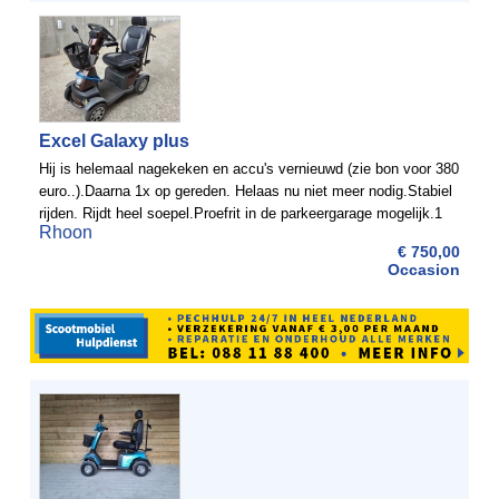
Excel Galaxy plus
Hij is helemaal nagekeken en accu's vernieuwd (zie bon voor 380
euro..).Daarna 1x op gereden. Helaas nu niet meer nodig.Stabiel
rijden. Rijdt heel soepel.Proefrit in de parkeergarage mogelijk.1
Rhoon
sleutel erbij.Blauw slot aan voorkant ...
€ 750,00
Occasion