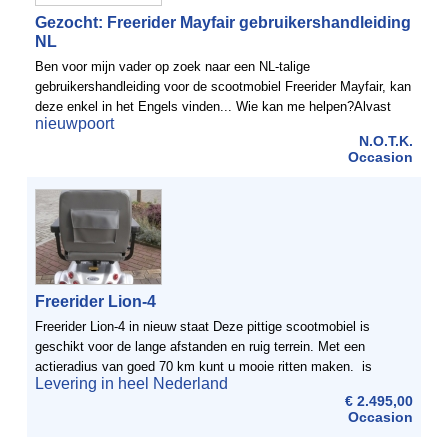
Gezocht: Freerider Mayfair gebruikershandleiding
NL
Ben voor mijn vader op zoek naar een NL-talige
gebruikershandleiding voor de scootmobiel Freerider Mayfair, kan
deze enkel in het Engels vinden... Wie kan me helpen?Alvast
nieuwpoort
bedankt! Josje
N.O.T.K.
Occasion
Freerider Lion-4
Freerider Lion-4 in nieuw staat Deze pittige scootmobiel is
geschikt voor de lange afstanden en ruig terrein. Met een
actieradius van goed 70 km kunt u mooie ritten maken. is
Levering in heel Nederland
voorzien van een beveiliging zodat de scootmobiel ook ...
€ 2.495,00
Occasion