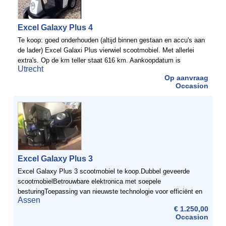
Excel Galaxy Plus 4
Te koop: goed onderhouden (altijd binnen gestaan en accu's aan
de lader) Excel Galaxi Plus vierwiel scootmobiel. Met allerlei
extra's. Op de km teller staat 616 km. Aankoopdatum is
Utrecht
december 2014. Aankoop prijs: 4.886 ...
Op aanvraag
Occasion
Excel Galaxy Plus 3
Excel Galaxy Plus 3 scootmobiel te koop.Dubbel geveerde
scootmobielBetrouwbare elektronica met soepele
besturingToepassing van nieuwste technologie voor efficiënt en
Assen
zuinig rijdenVerstelbare stoel voor aanpassing aan de juiste ...
€ 1.250,00
Occasion