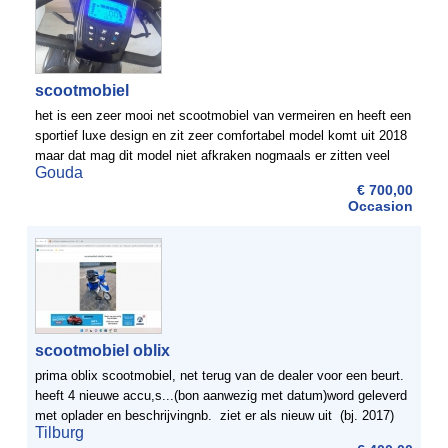
scootmobiel
het is een zeer mooi net scootmobiel van vermeiren en heeft een
sportief luxe design en zit zeer comfortabel model komt uit 2018
maar dat mag dit model niet afkraken nogmaals er zitten veel
Gouda
functies op zo kunt u gemakkelijk de leuningen ...
€ 700,00
Occasion
scootmobiel oblix
prima oblix scootmobiel, net terug van de dealer voor een beurt.
heeft 4 nieuwe accu,s...(bon aanwezig met datum)word geleverd
met oplader en beschrijvingnb. ziet er als nieuw uit (bj. 2017)
Tilburg
van oudere man (70) dat ...