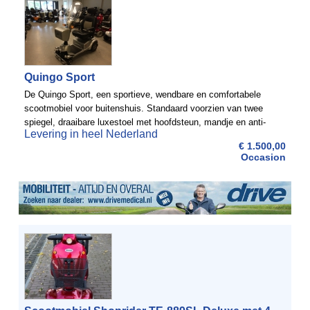
Quingo Sport
De Quingo Sport, een sportieve, wendbare en comfortabele
scootmobiel voor buitenshuis. Standaard voorzien van twee
spiegel, draaibare luxestoel met hoofdsteun, mandje en anti-
Levering in heel Nederland
slip mat. Deze mooie scootmobiel is tevens uitgevoerd met ...
€ 1.500,00
Occasion