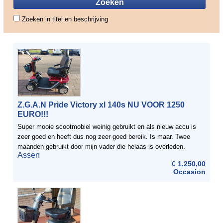
Zoeken in titel en beschrijving
Z.G.A.N Pride Victory xl 140s NU VOOR 1250
EURO!!!
Super mooie scootmobiel weinig gebruikt en als nieuw accu is
zeer goed en heeft dus nog zeer goed bereik. Is maar. Twee
maanden gebruikt door mijn vader die helaas is overleden.
Assen
Natuurlijk krijgt u de lader er ook bij. Nu voor ...
€ 1.250,00
Occasion