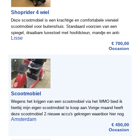
Shoprider 4 wiel
Deze scootmobiel is een krachtige en comfortabele vierwiel
scootmobiel voor buitenshuis. Standaard voorzien van een
spiegel, draaibare luxestoel met hoofdsteun, mandje en anti-
Lisse
slip mat. ScootmobielDiscount heeft een uitgebreid ...
€ 700,00
Occasion
Scootmobiel
Wegens het krijgen van een scootmobiel via het WMO bied ik
hierbij mijn eigen scootmobiel te koop aan.Vorige maand heeft
deze scootmobiel 2 nieuwe accu's gekregen waardoor hier nog
Amsterdam
een kleine 2 jaar garantie op zit.Bieden vanaf 450 ...
€ 450,00
Occasion