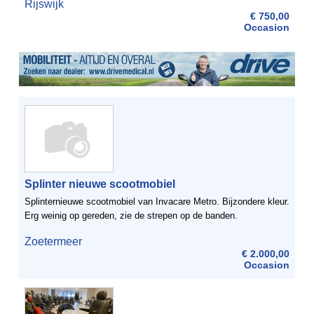
Rijswijk
twee heupoperaties. Operaties zijn geslaagd dus ik ...
€ 750,00
Occasion
Splinter nieuwe scootmobiel
Splinternieuwe scootmobiel van Invacare Metro. Bijzondere kleur.
Erg weinig op gereden, zie de strepen op de banden.
Zoetermeer
€ 2.000,00
Occasion