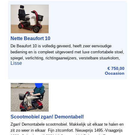
Nette Beaufort 10
De Beaufort 10 is volledig geveerd, heeft zeer eenvoudige
bediening en is compleet uitgevoerd met luxe comfortabele stoel,
spiegel, verlichting, richtingaanwijzers, verstelbare stuurkolom,
Lisse
boodschappenmand etc. Door zijn korte draaicirkel ...
€ 750,00
Occasion
Scootmobiel zgan! Demontabel!
Zgan! Demontabele scootmobiel. Makkelijk uit elkaar te halen en
zit zo weer in elkaar Fijn zitcomfort. Nieuwprijs 1495.-Vraagprijs