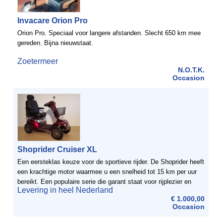
Invacare Orion Pro
Orion Pro. Speciaal voor langere afstanden. Slecht 650 km mee
gereden. Bijna nieuwstaat.
Zoetermeer
N.O.T.K.
Occasion
Shoprider Cruiser XL
Een eersteklas keuze voor de sportieve rijder. De Shoprider heeft
een krachtige motor waarmee u een snelheid tot 15 km per uur
bereikt. Een populaire serie die garant staat voor rijplezier en
Levering in heel Nederland
stabiliteit. Geschikt voor zowel om het ...
€ 1.000,00
Occasion