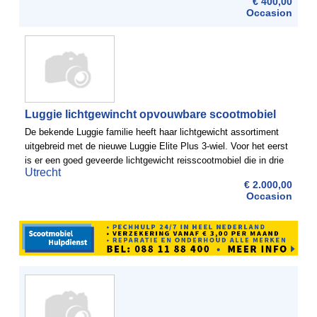
€ 400,00
Occasion
Luggie lichtgewincht opvouwbare scootmobiel
De bekende Luggie familie heeft haar lichtgewicht assortiment
uitgebreid met de nieuwe Luggie Elite Plus 3-wiel. Voor het eerst
is er een goed geveerde lichtgewicht reisscootmobiel die in drie
Utrecht
eenvoudige handelingen is op te vouwen. ...
€ 2.000,00
Occasion