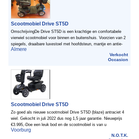
Scootmobiel Drive ST5D
OmschrijvingDe Drive ST5D is een krachtige en comfortabele
vierwiel scootmobiel voor binnen en buitenshuis. Voorzien van 2
spiegels, draaibare luxestoel met hoofdsteun, mantje en antie-
Almere
slip mat. De scootmobiel is uitgevoerd met grote ...
Verkocht
Occasion
Scootmobiel Drive ST5D
Zo goed als nieuwe scootmobiel Drive ST5D (blaze) antraciet 4
wiel. Gekocht in juli 2022 dus nog 1,5 jaar garantie. Nieuwprijs
€3.995,-Doe een leuk bod en de scootmobiel is van u
Voorburg
N.O.T.K.