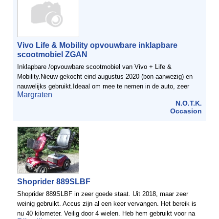
Vivo Life & Mobility opvouwbare inklapbare
scootmobiel ZGAN
Inklapbare /opvouwbare scootmobiel van Vivo + Life &
Mobility.Nieuw gekocht eind augustus 2020 (bon aanwezig) en
nauwelijks gebruikt.Ideaal om mee te nemen in de auto, zeer
Margraten
makkelijk inklapbaar. Ook binnen zeer goed te gebruiken, ...
N.O.T.K.
Occasion
Shoprider 889SLBF
Shoprider 889SLBF in zeer goede staat. Uit 2018, maar zeer
weinig gebruikt. Accus zijn al een keer vervangen. Het bereik is
nu 40 kilometer. Veilig door 4 wielen. Heb hem gebruikt voor na