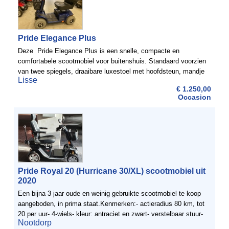
Pride Elegance Plus
Deze Pride Elegance Plus is een snelle, compacte en
comfortabele scootmobiel voor buitenshuis. Standaard voorzien
van twee spiegels, draaibare luxestoel met hoofdsteun, mandje
Lisse
en anti-slip mat. ScootmobielDiscount heeft een ...
€ 1.250,00
Occasion
Pride Royal 20 (Hurricane 30/XL) scootmobiel uit
2020
Een bijna 3 jaar oude en weinig gebruikte scootmobiel te koop
aangeboden, in prima staat.Kenmerken:- actieradius 80 km, tot
20 per uur- 4-wiels- kleur: antraciet en zwart- verstelbaar stuur-
Nootdorp
gemakkelijk instellen naar lage en hoge ...