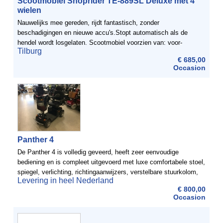
Scootmobiel Shoprider TE-889SL Deluxe met 4
wielen
Nauwelijks mee gereden, rijdt fantastisch, zonder
beschadigingen en nieuwe accu's.Stopt automatisch als de
hendel wordt losgelaten. Scootmobiel voorzien van: voor-
Tilburg
achterlichten, remlicht, gevarenlicht, claxon en ...
€ 685,00
Occasion
Panther 4
De Panther 4 is volledig geveerd, heeft zeer eenvoudige
bediening en is compleet uitgevoerd met luxe comfortabele stoel,
spiegel, verlichting, richtingaanwijzers, verstelbare stuurkolom,
Levering in heel Nederland
boodschappenmand etc. Door zijn korte draaicirkel is ...
€ 800,00
Occasion