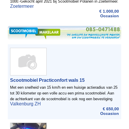
1000.-Gekocht april 2021 bij Scootmobiel Polanen in Zoetermeer.
Zoetermeer
Heel weinig ...
€ 1.000,00
Occasion
Scootmobiel Practiconfort wals 15
Met een snelheid van 15 km/h en een huisige actieradius van 25
tot 30 kilometer op een volle accu een prima scootmobiel. Aan
de achterkant van de scootmobiel is ook nog een bevestiging
Valkenburg ZH
aanwezig om eventueel krukken of een loopstok aan vast ...
€ 650,00
Occasion