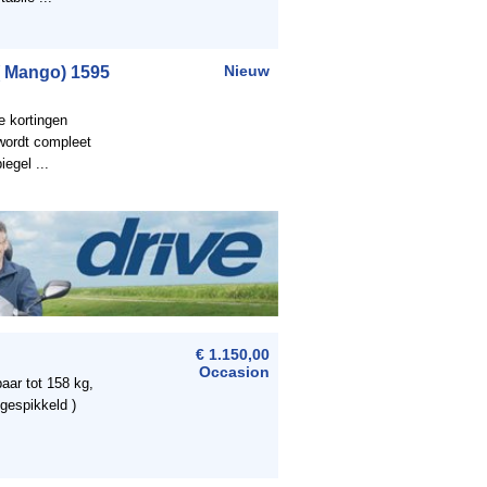
( Mango) 1595
Nieuw
e kortingen
wordt compleet
egel ...
€ 1.150,00
Occasion
aar tot 158 kg,
 gespikkeld )