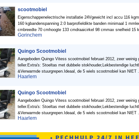
scootmobiel
Eigenschappenelectrische installatie 24Vgewicht incl accu 116 k
160 kgbandenspanning 2.0 barprofieldikte banden minimaal 1 mmle
cmbreedte 70 cmhoogte 133 cmdraaicirkel 98 cmmax snelheid 15 k
Gorinchem
40 km
Quingo Scootmobiel
Aangeboden Quingo Vitess scootmobiel februari 2012, zeer weinig 
teller.Extra's: Stoeltas met dubbele stokhouder,Lekbestendige luch
&Verwarmde stuurgrepen.Ideaal, de 5 wiels scootmobiel kan NIET .
Haarlem
Quingo Scootmobiel
Aangeboden Quingo Vitess scootmobiel februari 2012, zeer weinig 
teller.Extra's: Stoeltas met dubbele stokhouder,Lekbestendige luch
&Verwarmde stuurgrepen.Ideaal, de 5 wiels scootmobiel kan NIET .
Haarlem