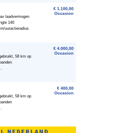
€ 1.100,00
Occasion
gmax laadvermogen
ngte 140
m/uuractieradius
€ 4.000,00
Occasion
gebruikt, 58 km op
tbanden
..
€ 400,00
Occasion
gebruikt, 58 km op
tbanden
..