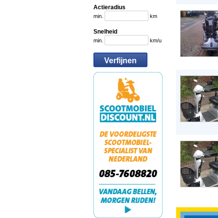
Actieradius
min.
km
Snelheid
min.
km/u