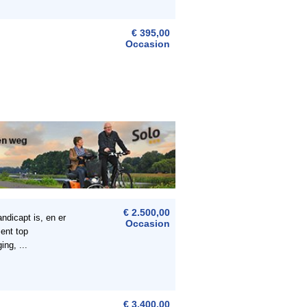
€ 395,00
Occasion
€ 2.500,00
ndicapt is, en er
Occasion
ment top
ng, ...
€ 3.400,00