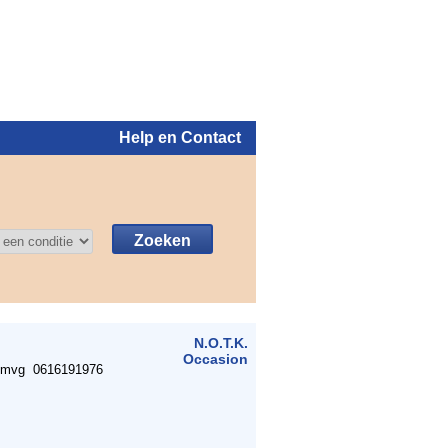
Help en Contact
Inloggen
N.O.T.K.
Occasion
n mvg 0616191976