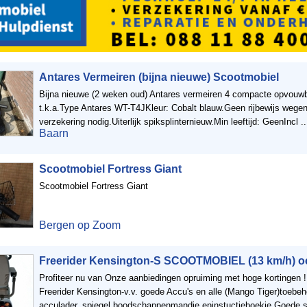
Antares Vermeiren (bijna nieuwe) Scootmobiel
Bijna nieuwe (2 weken oud) Antares vermeiren 4 compacte opvouw
t.k.a.Type Antares WT-T4JKleur: Cobalt blauw.Geen rijbewijs wegen
verzekering nodig.Uiterlijk spiksplinternieuw.Min leeftijd: GeenIncl ..
Baarn
Scootmobiel Fortress Giant
Scootmobiel Fortress Giant
Bergen op Zoom
Freerider Kensington-S SCOOTMOBIEL (13 km/h) o
Profiteer nu van Onze aanbiedingen opruiming met hoge kortingen !!
Freerider Kensington-v.v. goede Accu's en alle (Mango Tiger)toebeh
acculader, spiegel boodschappenmandje eninstuctieboekje.Goede sta