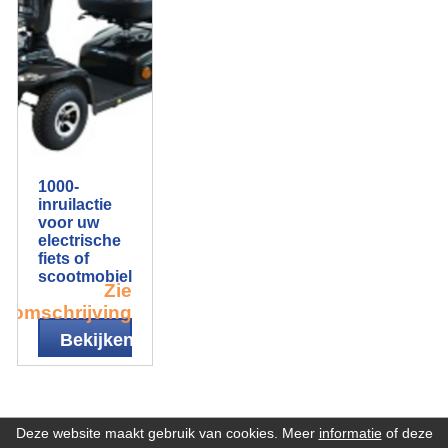
1000-
inruilactie
voor uw
electrische
fiets of
scootmobiel
Zie
omschrijving
Bekijken
Deze website maakt gebruik van cookies. Meer
informatie
of deze